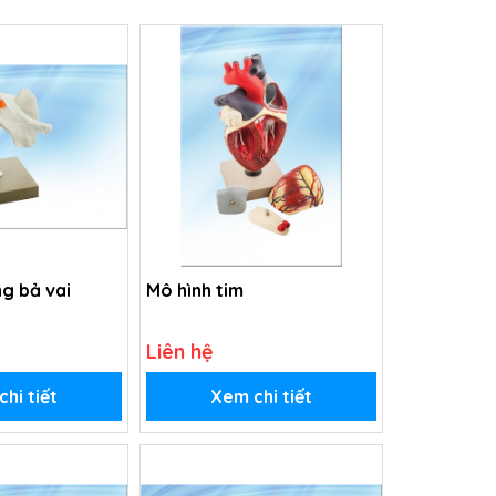
g bả vai
Mô hình tim
Liên hệ
hi tiết
Xem chi tiết