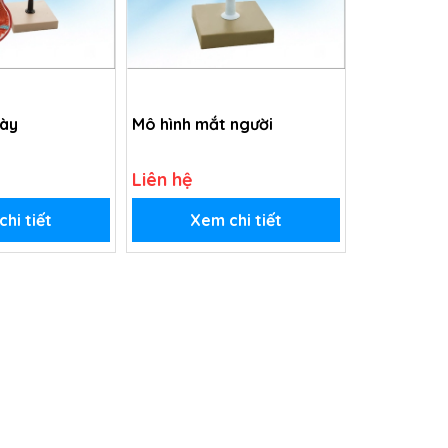
dày
Mô hình mắt người
Liên hệ
hi tiết
Xem chi tiết