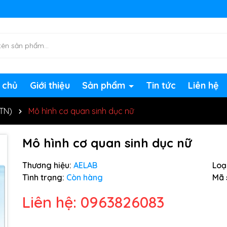
ng chờ đợi bạn
 chủ
Giới thiệu
Sản phẩm
Tin tức
Liên hệ
HTN)
Mô hình cơ quan sinh dục nữ
Mô hình cơ quan sinh dục nữ
Thương hiệu:
AELAB
Loại
Tình trạng:
Còn hàng
Mã 
Liên hệ: 0963826083