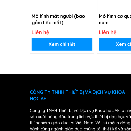
Mô hình mắt người (bao
Mô hình cơ qu
gồm hốc mắt)
nam
Liên hệ
Liên hệ
Xem chi tiết
Xem ch
CÔNG TY TNHH THIẾT BỊ VÀ DỊCH VỤ KHOA
HỌC AE
Công ty TNHH Thiết bị và Dịch vụ Khoa học AE là nh
sản xuất hàng đầu trong lĩnh vực thiết bị dạy học và
thí nghiệm giáo dục tại Việt Nam. Với sứ mệnh đồng
hành cùng ngành giáo dục, chúng tôi thiết kế và sả