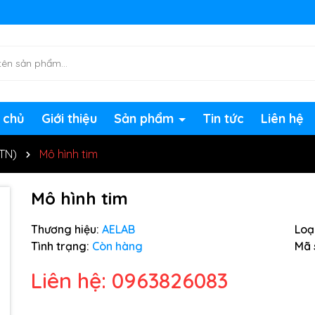
ng chờ đợi bạn
 chủ
Giới thiệu
Sản phẩm
Tin tức
Liên hệ
HTN)
Mô hình tim
Mô hình tim
Thương hiệu:
AELAB
Loại
Tình trạng:
Còn hàng
Mã 
Liên hệ: 0963826083