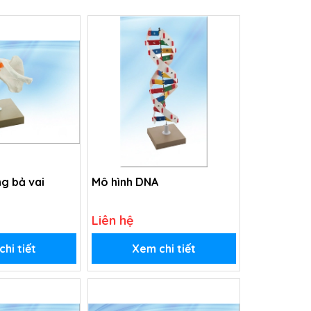
g bả vai
Mô hình DNA
Liên hệ
hi tiết
Xem chi tiết