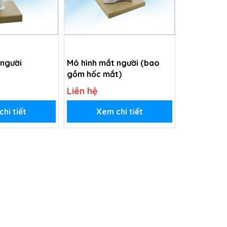
 người
Mô hình mắt người (bao
gồm hốc mắt)
Liên hệ
hi tiết
Xem chi tiết