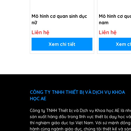
Mô hình cơ quan sinh dục
Mô hình cơ qu
nữ
nam
Liên hệ
Liên hệ
Xem chi tiết
Xem ch
CÔNG TY TNHH THIẾT BỊ VÀ DỊCH VỤ KHOA
HỌC AE
Công ty TNHH Thiết bị và Dịch vụ Khoa học AE là nh
sản xuất hàng đầu trong lĩnh vực thiết bị dạy học và
thí nghiệm giáo dục tại Việt Nam. Với sứ mệnh đồng
hành cùng ngành giáo dục, chúng tôi thiết kế và sả