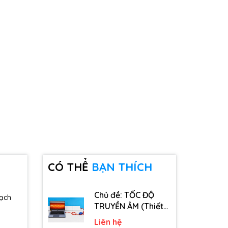
CÓ THỂ
BẠN THÍCH
Chủ đề: TỐC ĐỘ
mạch
TRUYỀN ÂM (Thiết
bị, dụng cụ, vật tư
Liên hệ