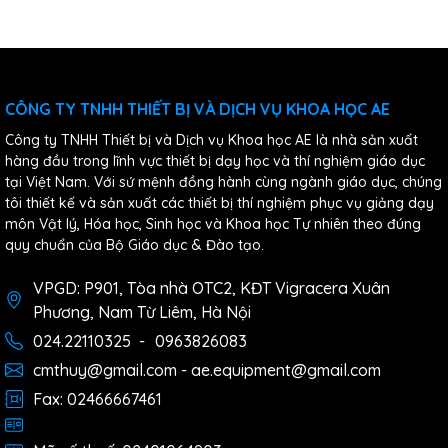
CÔNG TY TNHH THIẾT BỊ VÀ DỊCH VỤ KHOA HỌC AE
Công ty TNHH Thiết bị và Dịch vụ Khoa học AE là nhà sản xuất
hàng đầu trong lĩnh vực thiết bị dạy học và thí nghiệm giáo dục
tại Việt Nam. Với sứ mệnh đồng hành cùng ngành giáo dục, chúng
tôi thiết kế và sản xuất các thiết bị thí nghiệm phục vụ giảng dạy
môn Vật lý, Hóa học, Sinh học và Khoa học Tự nhiên theo đúng
quy chuẩn của Bộ Giáo dục & Đào tạo.
VPGD: P901, Tòa nhà OTC2, KĐT Vigracera Xuân
Phương, Nam Từ Liêm, Hà Nội
024.22110325
-
0963826083
cmthuy@gmail.com - ae.equipment@gmail.com
Fax: 02466667461