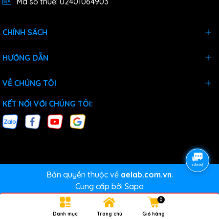
Mã số thuế: 02401064903
CHÍNH SÁCH
HƯỚNG DẪN
VỀ CHÚNG TÔI
KẾT NỐI VỚI CHÚNG TÔI:
Bản quyền thuộc về
aelab.com.vn
.
Cung cấp bởi
Sapo
0
Danh mục
Trang chủ
Giỏ hàng