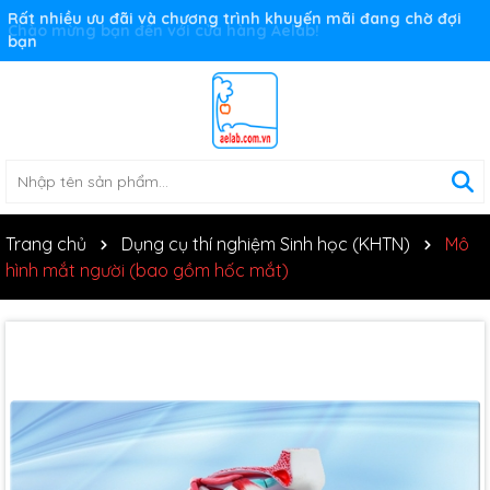
Rất nhiều ưu đãi và chương trình khuyến mãi đang chờ đợi
bạn
Trang chủ
Dụng cụ thí nghiệm Sinh học (KHTN)
Mô
hình mắt người (bao gồm hốc mắt)