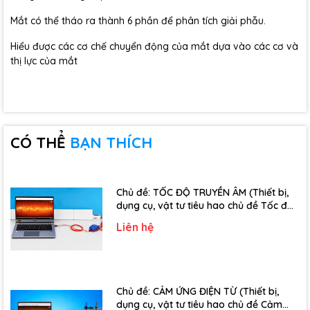
Mắt có thể tháo ra thành 6 phần để phân tích giải phẫu.
Hiểu được các cơ chế chuyển động của mắt dựa vào các cơ và
thị lực của mắt
CÓ THỂ
BẠN THÍCH
Chủ đề: TỐC ĐỘ TRUYỀN ÂM (Thiết bị,
dụng cụ, vật tư tiêu hao chủ đề Tốc độ
truyền âm - Lớp 12)
Liên hệ
Chủ đề: CẢM ỨNG ĐIỆN TỪ (Thiết bị,
dụng cụ, vật tư tiêu hao chủ đề Cảm