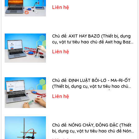
ứng điện từ - Lớp 11)
Liên hệ
Chủ đề: AXIT HAY BAZƠ (Thiết bị, dụng
cụ, vật tư tiêu hao chủ đề Axit hay Bazơ
- Lớp 11)
Liên hệ
Chủ đề: ĐỊNH LUẬT BÔI-LƠ - MA-RI-ỐT
(Thiết bị, dụng cụ, vật tư tiêu hao chủ
đề Định luật Bôi-Lơ-Ma-Ri-Ốt - Lớp 10)
Liên hệ
Chủ đề: NÓNG CHẢY, ĐÔNG ĐẶC (Thiết
bị, dụng cụ, vật tư tiêu hao chủ đề Nóng
chảy, đông đặc - Lớp 10)