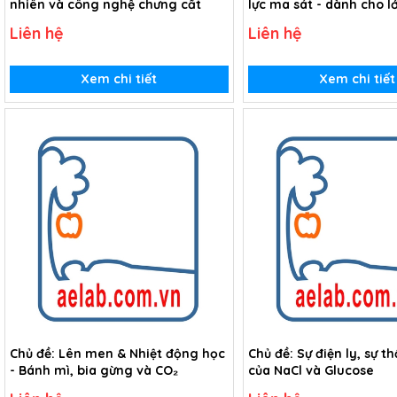
nhiên và công nghệ chưng cất
lực ma sát - dành cho l
Liên hệ
Liên hệ
Xem chi tiết
Xem chi tiết
Chủ đề: Lên men & Nhiệt động học
Chủ đề: Sự điện ly, sự 
- Bánh mì, bia gừng và CO₂
của NaCl và Glucose