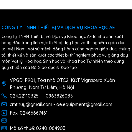
CÔNG TY TNHH THIẾT BỊ VÀ DỊCH VỤ KHOA HỌC AE
Công ty TNHH Thiết bị và Dịch vụ Khoa học AE là nhà sản xuất
hàng đầu trong lĩnh vực thiết bị dạy học và thí nghiệm giáo dục
tại Việt Nam. Với sứ mệnh đồng hành cùng ngành giáo dục, chúng
tôi thiết kế và sản xuất các thiết bị thí nghiệm phục vụ giảng dạy
môn Vật lý, Hóa học, Sinh học và Khoa học Tự nhiên theo đúng
quy chuẩn của Bộ Giáo dục & Đào tạo.
VPGD: P901, Tòa nhà OTC2, KĐT Vigracera Xuân
Phương, Nam Từ Liêm, Hà Nội
024.22110325
-
0963826083
cmthuy@gmail.com - ae.equipment@gmail.com
Fax: 02466667461
Mã số thuế: 02401064903