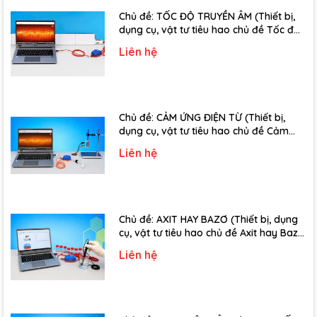
Chủ đề: TỐC ĐỘ TRUYỀN ÂM (Thiết bị,
dụng cụ, vật tư tiêu hao chủ đề Tốc độ
truyền âm - Lớp 12)
Liên hệ
Chủ đề: CẢM ỨNG ĐIỆN TỪ (Thiết bị,
dụng cụ, vật tư tiêu hao chủ đề Cảm
ứng điện từ - Lớp 11)
Liên hệ
Chủ đề: AXIT HAY BAZƠ (Thiết bị, dụng
cụ, vật tư tiêu hao chủ đề Axit hay Bazơ
- Lớp 11)
Liên hệ