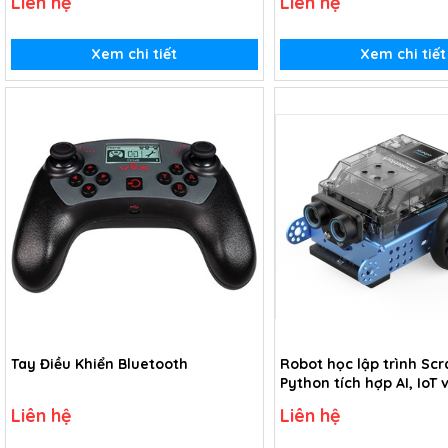
Liên hệ
Liên hệ
Xem chi tiết
Xem chi tiết
Tay Điều Khiển Bluetooth
Robot học lập trình Scr
Python tích hợp AI, IoT
biến mở rộng (Kèm vide
Liên hệ
Liên hệ
giảng và hướng dẫn ho