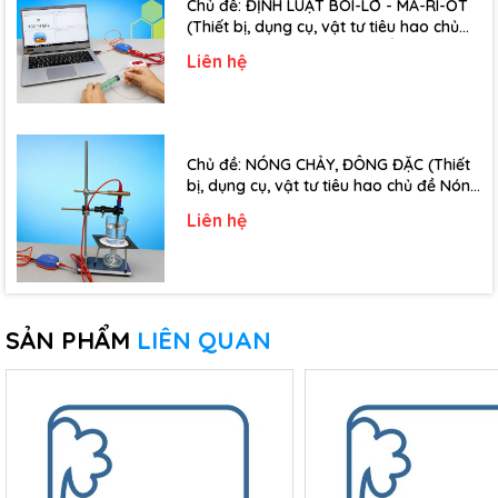
Chủ đề: ĐỊNH LUẬT BÔI-LƠ - MA-RI-ỐT
(Thiết bị, dụng cụ, vật tư tiêu hao chủ
đề Định luật Bôi-Lơ-Ma-Ri-Ốt - Lớp 10)
Liên hệ
Chủ đề: NÓNG CHẢY, ĐÔNG ĐẶC (Thiết
bị, dụng cụ, vật tư tiêu hao chủ đề Nóng
chảy, đông đặc - Lớp 10)
Liên hệ
SẢN PHẨM
LIÊN QUAN