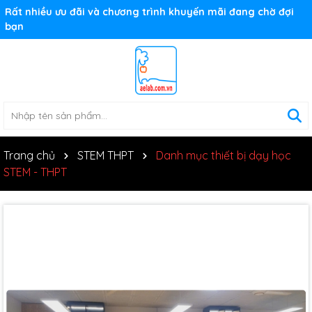
Rất nhiều ưu đãi và chương trình khuyến mãi đang chờ đợi
bạn
Trang chủ
STEM THPT
Danh mục thiết bị dạy học
STEM - THPT