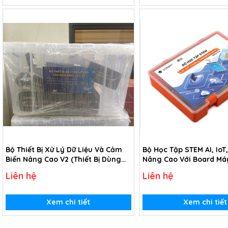
Bộ Thiết Bị Xử Lý Dữ Liệu Và Cảm
Bộ Học Tập STEM AI, IoT
Biến Nâng Cao V2 (Thiết Bị Dùng
Nâng Cao Với Board Má
Chung Cho Thực Hành Các Chủ Đề
Nhúng UNIHIKER M10
Liên hệ
Liên hệ
STEM Tích Hợp Liên Môn AI - IoT,
Coding, Khoa Học Nâng Cao)
Xem chi tiết
Xem chi tiết