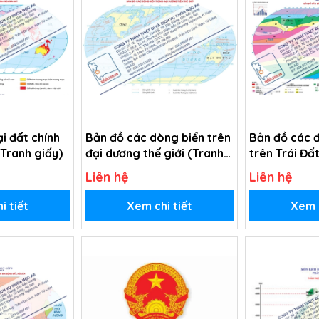
i đất chính
Bản đồ các dòng biển trên
Bản đồ các đ
(Tranh giấy)
đại dương thế giới (Tranh
trên Trái Đấ
giấy)
Liên hệ
Liên hệ
i tiết
Xem chi tiết
Xem c