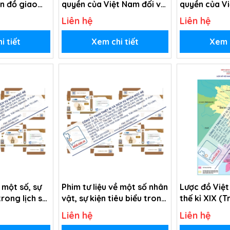
ản đồ giao
quyền của Việt Nam đối với
quyền của Vi
du lịch
các khu vực biển, đảo (USB
các khu vực 
Liên hệ
Liên hệ
Video)
(Tranh giấy)
i tiết
Xem chi tiết
Xem c
ề một số, sự
Phim tư liệu về một số nhân
Lược đồ Việ
trong lịch sử
vật, sự kiện tiêu biểu trong
thế kỉ XIX (T
thế kỉ XX
lịch sử Việt Nam nửa sau
Liên hệ
Liên hệ
thế kỉ XIX (USB Video)