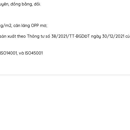
guyên, đồng bằng, đồi.
00g/m2, cán láng OPP mờ;
ợc sản xuất theo Thông tư số 38/2021/TT-BGDĐT ngày 30/12/2021 c
 ISO14001, và ISO45001