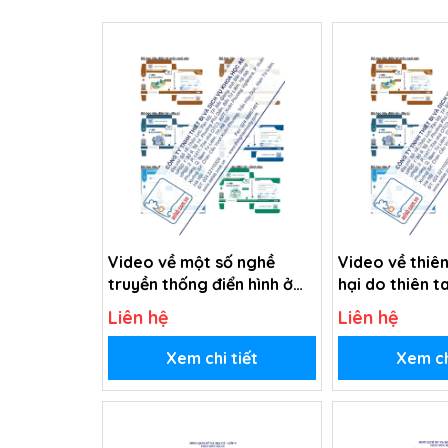
Video về một số nghề
Video về thiên
truyền thống điển hình ở
hại do thiên t
một vài địa phương (USB
(USB Video)
Liên hệ
Liên hệ
Video)
Xem chi tiết
Xem ch