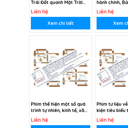
Trái Đất quanh Mặt Trời
hành chính, B
(Tranh giấy)
thông, Bản đồ 
Liên hệ
Liên hệ
(Tranh giấy)
Xem chi tiết
Xem ch
Phim thể hiện một số quá
Phim tư liệu v
trình tự nhiên, kinh tế, xã
kiện tiêu biểu 
hội, văn hóa ở châu thổ
Việt Nam đầu 
Liên hệ
Liên hệ
sông Hồng và châu thổ
(USB Video)