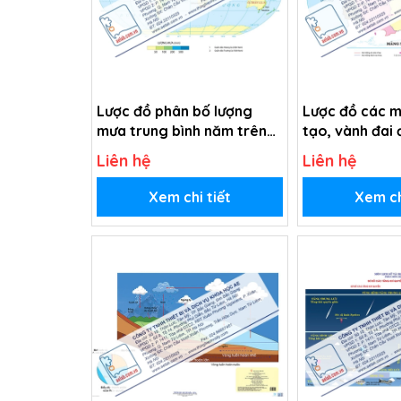
Lược đồ phân bố lượng
Lược đồ các m
mưa trung bình năm trên
tạo, vành đai 
Trái Đất (Tranh giấy)
lửa trên Trái 
Liên hệ
Liên hệ
giấy)
Xem chi tiết
Xem ch