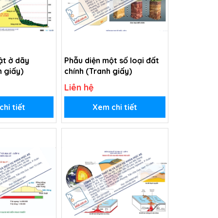
ật ở dãy
Phẫu diện một số loại đất
 giấy)
chính (Tranh giấy)
Liên hệ
hi tiết
Xem chi tiết