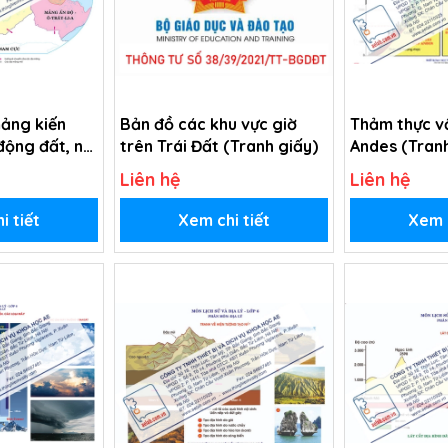
ảng kiến
Bản đồ các khu vực giờ
Thảm thực v
động đất, núi
trên Trái Đất (Tranh giấy)
Andes (Tranh
Đất (Tranh
Liên hệ
Liên hệ
i tiết
Xem chi tiết
Xem c