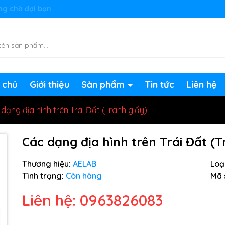
ng chờ đợi bạn
 chủ
Giới thiệu
Sản phẩm
Tin tức
Liên hệ
dạng địa hình trên Trái Đất (Tranh giấy)
Các dạng địa hình trên Trái Đất (T
Thương hiệu:
AELAB
Loại
Tình trạng:
Còn hàng
Mã 
Liên hệ: 0963826083