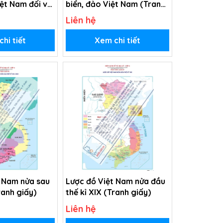
ệt Nam đối với
biển, đảo Việt Nam (Tranh
biển, đảo
giấy)
Liên hệ
hi tiết
Xem chi tiết
t Nam nửa sau
Lược đồ Việt Nam nửa đầu
ranh giấy)
thế kỉ XIX (Tranh giấy)
Liên hệ