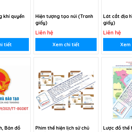
g khí quyển
Hiện tượng tạo núi (Tranh
Lát cắt địa 
giấy)
giấy)
Liên hệ
Liên hệ
i tiết
Xem chi tiết
Xem c
h, Bản đồ
Phim thể hiện lịch sử chủ
Lược đồ thể h