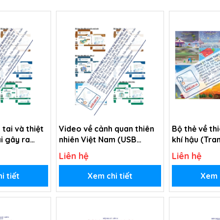
 tai và thiệt
Video về cảnh quan thiên
Bộ thẻ về thi
ai gây ra
nhiên Việt Nam (USB
khí hậu (Tra
Video)
Liên hệ
Liên hệ
i tiết
Xem chi tiết
Xem c