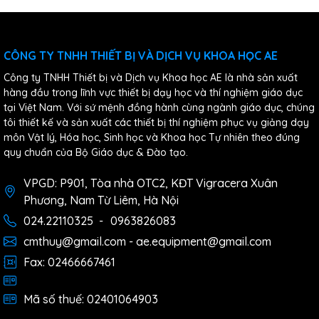
CÔNG TY TNHH THIẾT BỊ VÀ DỊCH VỤ KHOA HỌC AE
Công ty TNHH Thiết bị và Dịch vụ Khoa học AE là nhà sản xuất
hàng đầu trong lĩnh vực thiết bị dạy học và thí nghiệm giáo dục
tại Việt Nam. Với sứ mệnh đồng hành cùng ngành giáo dục, chúng
tôi thiết kế và sản xuất các thiết bị thí nghiệm phục vụ giảng dạy
môn Vật lý, Hóa học, Sinh học và Khoa học Tự nhiên theo đúng
quy chuẩn của Bộ Giáo dục & Đào tạo.
VPGD: P901, Tòa nhà OTC2, KĐT Vigracera Xuân
Phương, Nam Từ Liêm, Hà Nội
024.22110325
-
0963826083
cmthuy@gmail.com - ae.equipment@gmail.com
Fax: 02466667461
Mã số thuế: 02401064903