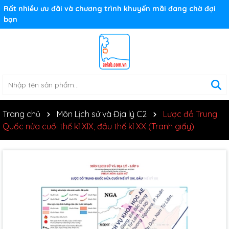
Rất nhiều ưu đãi và chương trình khuyến mãi đang chờ đợi
bạn
Trang chủ
Môn Lịch sử và Địa lý C2
Lược đồ Trung
Quốc nửa cuối thế kỉ XIX, đầu thế kỉ XX (Tranh giấy)