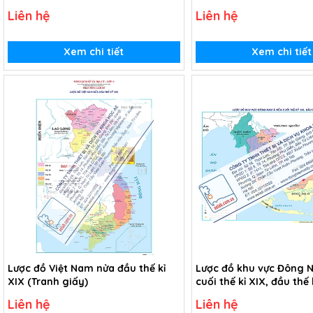
châu thổ sông Hồng và
Liên hệ
Liên hệ
sông Cửu Long (USB Vi
Xem chi tiết
Xem chi tiết
Lược đồ Việt Nam nửa đầu thế kỉ
Lược đồ khu vực Đông 
XIX (Tranh giấy)
cuối thế kỉ XIX, đầu thế 
(Tranh giấy)
Liên hệ
Liên hệ