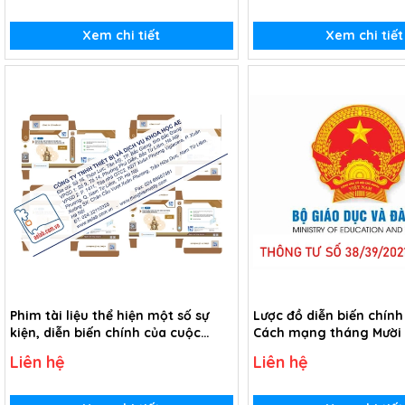
Xem chi tiết
Xem chi tiết
Phim tài liệu thể hiện một số sự
Lược đồ diễn biến chính
kiện, diễn biến chính của cuộc
Cách mạng tháng Mười
Cách mạng tháng Mười Nga (USB
1917 (Tranh giấy)
Liên hệ
Liên hệ
Video)