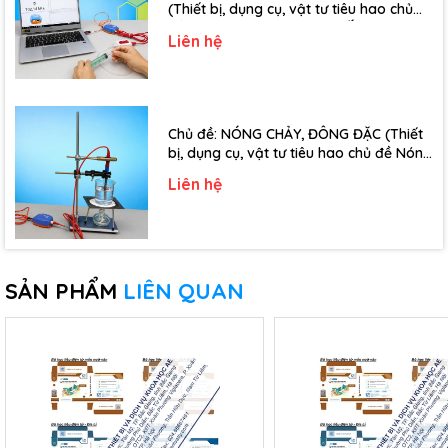
(Thiết bị, dụng cụ, vật tư tiêu hao chủ
đề Định luật Bôi-Lơ-Ma-Ri-Ốt - Lớp 10)
Liên hệ
Chủ đề: NÓNG CHẢY, ĐÔNG ĐẶC (Thiết
bị, dụng cụ, vật tư tiêu hao chủ đề Nóng
chảy, đông đặc - Lớp 10)
Liên hệ
SẢN PHẨM
LIÊN QUAN