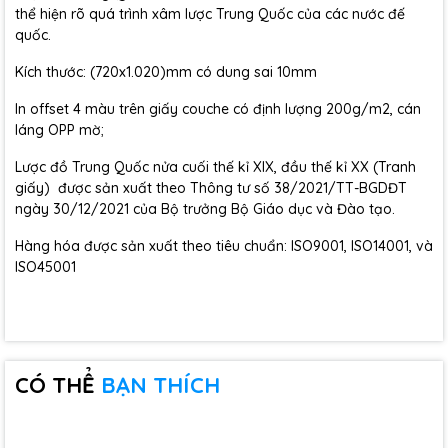
thể hiện rõ quá trình xâm lược Trung Quốc của các nước đế
quốc.
Kích thước: (720x1.020)mm có dung sai 10mm
In offset 4 màu trên giấy couche có định lượng 200g/m2, cán
láng OPP mờ;
Lược đồ Trung Quốc nửa cuối thế kỉ XIX, đầu thế kỉ XX (Tranh
giấy) được sản xuất theo Thông tư số 38/2021/TT-BGDĐT
ngày 30/12/2021 của Bộ trưởng Bộ Giáo dục và Đào tạo.
Hàng hóa được sản xuất theo tiêu chuẩn: ISO9001, ISO14001, và
ISO45001
CÓ THỂ
BẠN THÍCH