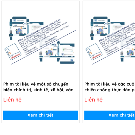
Phim tài liệu về một số chuyển
Phim tài liệu về các cu
biến chính trị, kinh tế, xã hội, văn
chiến chống thực dân 
hóa Đông Nam Á từ thế kỉ XVI đến
xâm lược của nhân dâ
Liên hệ
Liên hệ
thế kỉ XIX (USB Video)
Á từ thế kỉ XVI đến thế k
Video)
Xem chi tiết
Xem chi tiết