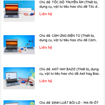
Chủ đề: TỐC ĐỘ TRUYỀN ÂM (Thiết bị,
dụng cụ, vật tư tiêu hao chủ đề Tốc độ
truyền âm - Lớp 12)
Liên hệ
Chủ đề: CẢM ỨNG ĐIỆN TỪ (Thiết bị,
dụng cụ, vật tư tiêu hao chủ đề Cảm
ứng điện từ - Lớp 11)
Liên hệ
Chủ đề: AXIT HAY BAZƠ (Thiết bị, dụng
cụ, vật tư tiêu hao chủ đề Axit hay Bazơ
- Lớp 11)
Liên hệ
Chủ đề: ĐỊNH LUẬT BÔI-LƠ - MA-RI-ỐT