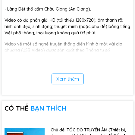
- Làng Dệt thổ cẩm Châu Giang (An Giang).
Video có độ phân giải HD (tối thiểu 1280x720); âm thanh rõ;
hình ảnh đẹp, sinh động; thuyết minh (hoặc phụ đề) bằng tiếng
Việt phổ thông; thời lượng không quá 03 phút;
Video về một số nghề truyền thống điển hình ở một vài địa
phương (USB Video) được sản xuất theo Thông tư số
38/2021/TT-BGDĐT ngày 30/12/2021 của Bộ trưởng Bộ Giáo
dục và Đào tạo.
Hàng hóa được sản xuất theo tiêu chuẩn: ISO9001, ISO14001, và
Xem thêm
ISO45001
CÓ THỂ
BẠN THÍCH
Chủ đề: TỐC ĐỘ TRUYỀN ÂM (Thiết bị,