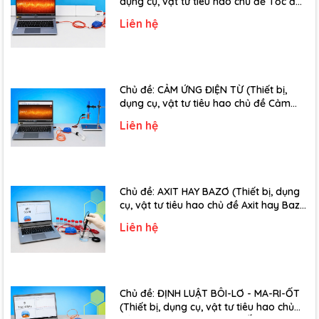
dụng cụ, vật tư tiêu hao chủ đề Tốc độ
truyền âm - Lớp 12)
Liên hệ
Chủ đề: CẢM ỨNG ĐIỆN TỪ (Thiết bị,
dụng cụ, vật tư tiêu hao chủ đề Cảm
ứng điện từ - Lớp 11)
Liên hệ
Chủ đề: AXIT HAY BAZƠ (Thiết bị, dụng
cụ, vật tư tiêu hao chủ đề Axit hay Bazơ
- Lớp 11)
Liên hệ
Chủ đề: ĐỊNH LUẬT BÔI-LƠ - MA-RI-ỐT
(Thiết bị, dụng cụ, vật tư tiêu hao chủ