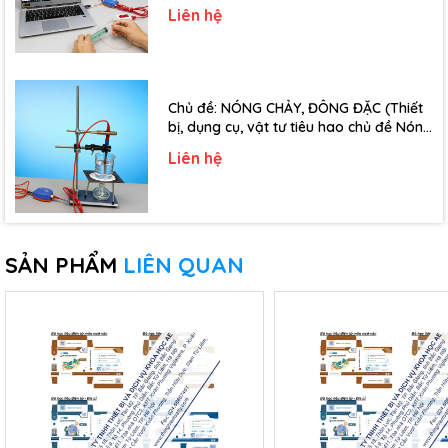
đề Định luật Bôi-Lơ-Ma-Ri-Ốt - Lớp 10)
Liên hệ
Chủ đề: NÓNG CHẢY, ĐÔNG ĐẶC (Thiết
bị, dụng cụ, vật tư tiêu hao chủ đề Nóng
chảy, đông đặc - Lớp 10)
Liên hệ
SẢN PHẨM
LIÊN QUAN