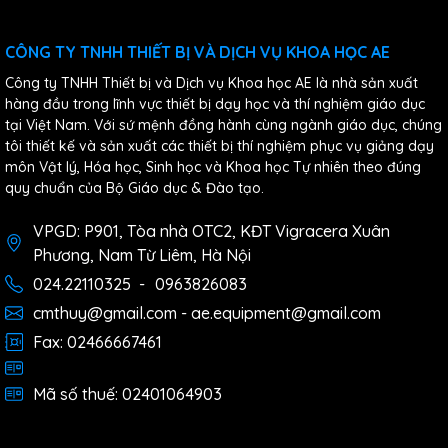
CÔNG TY TNHH THIẾT BỊ VÀ DỊCH VỤ KHOA HỌC AE
Công ty TNHH Thiết bị và Dịch vụ Khoa học AE là nhà sản xuất
hàng đầu trong lĩnh vực thiết bị dạy học và thí nghiệm giáo dục
tại Việt Nam. Với sứ mệnh đồng hành cùng ngành giáo dục, chúng
tôi thiết kế và sản xuất các thiết bị thí nghiệm phục vụ giảng dạy
môn Vật lý, Hóa học, Sinh học và Khoa học Tự nhiên theo đúng
quy chuẩn của Bộ Giáo dục & Đào tạo.
VPGD: P901, Tòa nhà OTC2, KĐT Vigracera Xuân
Phương, Nam Từ Liêm, Hà Nội
024.22110325
-
0963826083
cmthuy@gmail.com - ae.equipment@gmail.com
Fax: 02466667461
Mã số thuế: 02401064903