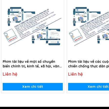
Phim tài liệu về một số chuyển
Phim tài liệu về các cu
biến chính trị, kinh tế, xã hội, văn
chiến chống thực dân 
hóa Đông Nam Á từ thế kỉ XVI đến
xâm lược của nhân dâ
Liên hệ
Liên hệ
thế kỉ XIX (USB Video)
Á từ thế kỉ XVI đến thế k
Video)
Xem chi tiết
Xem chi tiết