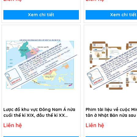
sông Cửu Long (USB Video)
Xem chi tiết
Xem chi tiết
Lược đồ khu vực Đông Nam Á nửa
Phim tài liệu về cuộc Mi
cuối thế kỉ XIX, đầu thế kỉ XX
tân ở Nhật Bản nửa sau 
(Tranh giấy)
(USB Video)
Liên hệ
Liên hệ