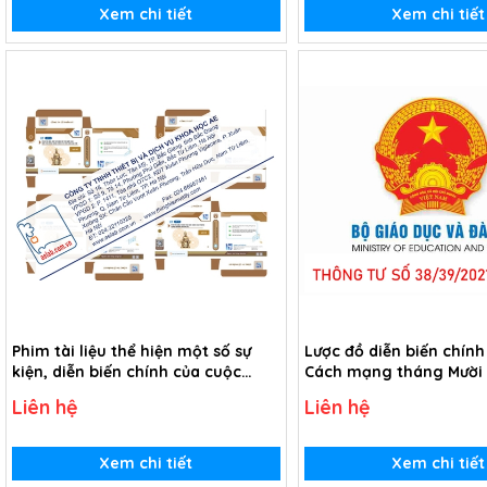
Xem chi tiết
Xem chi tiết
Phim tài liệu thể hiện một số sự
Lược đồ diễn biến chính
kiện, diễn biến chính của cuộc
Cách mạng tháng Mười
Cách mạng tháng Mười Nga (USB
1917 (Tranh giấy)
Liên hệ
Liên hệ
Video)
Xem chi tiết
Xem chi tiết