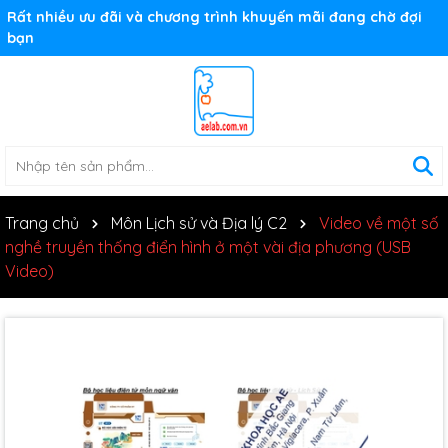
Rất nhiều ưu đãi và chương trình khuyến mãi đang chờ đợi
bạn
Trang chủ
Môn Lịch sử và Địa lý C2
Video về một số
nghề truyền thống điển hình ở một vài địa phương (USB
Video)