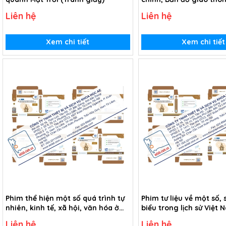
du lịch (Tranh giấy)
Liên hệ
Liên hệ
Xem chi tiết
Xem chi tiết
Phim thể hiện một số quá trình tự
Phim tư liệu về một số, 
nhiên, kinh tế, xã hội, văn hóa ở
biểu trong lịch sử Việt
châu thổ sông Hồng và châu thổ
thế kỉ XX (USB Video)
Liên hệ
Liên hệ