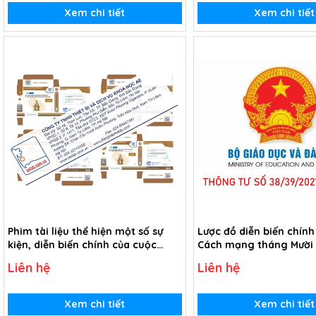
Xem chi tiết
Xem chi tiết
Phim tài liệu thể hiện một số sự
Lược đồ diễn biến chính
kiện, diễn biến chính của cuộc
Cách mạng tháng Mười
Cách mạng tháng Mười Nga (USB
1917 (Tranh giấy)
Liên hệ
Liên hệ
Video)
Xem chi tiết
Xem chi tiết