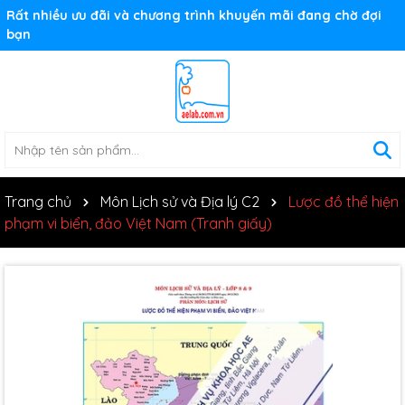
Rất nhiều ưu đãi và chương trình khuyến mãi đang chờ đợi
bạn
Trang chủ
Môn Lịch sử và Địa lý C2
Lược đồ thể hiện
phạm vi biển, đảo Việt Nam (Tranh giấy)