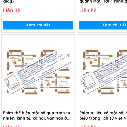
giấy)
quanh Mặt Trời (Tranh g
Liên hệ
Liên hệ
Xem chi tiết
Xem chi tiết
Phim thể hiện một số quá trình tự
Phim tư liệu về một số, 
nhiên, kinh tế, xã hội, văn hóa ở
biểu trong lịch sử Việt
châu thổ sông Hồng và châu thổ
thế kỉ XX (USB Video)