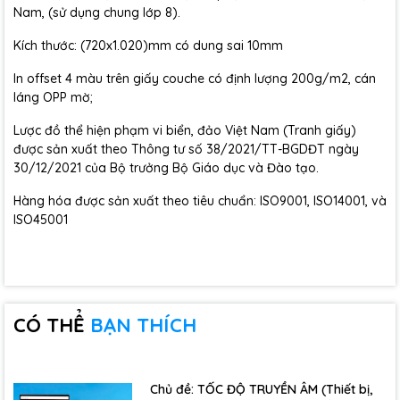
Nam, (sử dụng chung lớp 8).
Kích thước: (720x1.020)mm có dung sai 10mm
In offset 4 màu trên giấy couche có định lượng 200g/m2, cán
láng OPP mờ;
Lược đồ thể hiện phạm vi biển, đảo Việt Nam (Tranh giấy)
được sản xuất theo Thông tư số 38/2021/TT-BGDĐT ngày
30/12/2021 của Bộ trưởng Bộ Giáo dục và Đào tạo.
Hàng hóa được sản xuất theo tiêu chuẩn: ISO9001, ISO14001, và
ISO45001
CÓ THỂ
BẠN THÍCH
Chủ đề: TỐC ĐỘ TRUYỀN ÂM (Thiết bị,