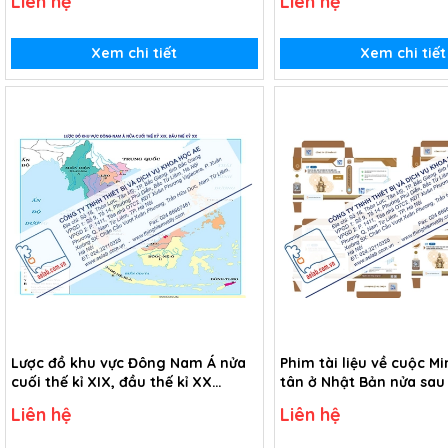
Liên hệ
Liên hệ
sông Cửu Long (USB Video)
Xem chi tiết
Xem chi tiết
Lược đồ khu vực Đông Nam Á nửa
Phim tài liệu về cuộc Mi
cuối thế kỉ XIX, đầu thế kỉ XX
tân ở Nhật Bản nửa sau 
(Tranh giấy)
(USB Video)
Liên hệ
Liên hệ