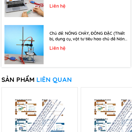
đề Định luật Bôi-Lơ-Ma-Ri-Ốt - Lớp 10)
Liên hệ
Chủ đề: NÓNG CHẢY, ĐÔNG ĐẶC (Thiết
bị, dụng cụ, vật tư tiêu hao chủ đề Nóng
chảy, đông đặc - Lớp 10)
Liên hệ
SẢN PHẨM
LIÊN QUAN