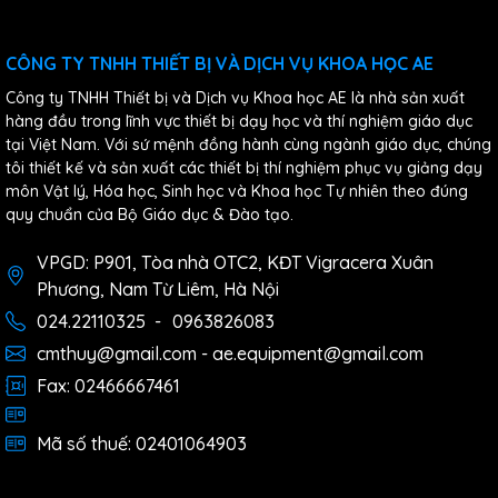
CÔNG TY TNHH THIẾT BỊ VÀ DỊCH VỤ KHOA HỌC AE
Công ty TNHH Thiết bị và Dịch vụ Khoa học AE là nhà sản xuất
hàng đầu trong lĩnh vực thiết bị dạy học và thí nghiệm giáo dục
tại Việt Nam. Với sứ mệnh đồng hành cùng ngành giáo dục, chúng
tôi thiết kế và sản xuất các thiết bị thí nghiệm phục vụ giảng dạy
môn Vật lý, Hóa học, Sinh học và Khoa học Tự nhiên theo đúng
quy chuẩn của Bộ Giáo dục & Đào tạo.
VPGD: P901, Tòa nhà OTC2, KĐT Vigracera Xuân
Phương, Nam Từ Liêm, Hà Nội
024.22110325
-
0963826083
cmthuy@gmail.com - ae.equipment@gmail.com
Fax: 02466667461
Mã số thuế: 02401064903