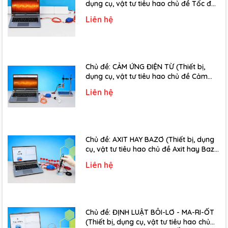
dụng cụ, vật tư tiêu hao chủ đề Tốc độ
truyền âm - Lớp 12)
Liên hệ
Chủ đề: CẢM ỨNG ĐIỆN TỪ (Thiết bị,
dụng cụ, vật tư tiêu hao chủ đề Cảm
ứng điện từ - Lớp 11)
Liên hệ
Chủ đề: AXIT HAY BAZƠ (Thiết bị, dụng
cụ, vật tư tiêu hao chủ đề Axit hay Bazơ
- Lớp 11)
Liên hệ
Chủ đề: ĐỊNH LUẬT BÔI-LƠ - MA-RI-ỐT
(Thiết bị, dụng cụ, vật tư tiêu hao chủ