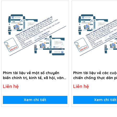
Phim tài liệu về một số chuyển
Phim tài liệu về các cu
biến chính trị, kinh tế, xã hội, văn
chiến chống thực dân 
hóa Đông Nam Á từ thế kỉ XVI đến
xâm lược của nhân dâ
Liên hệ
Liên hệ
thế kỉ XIX (USB Video)
Á từ thế kỉ XVI đến thế k
Video)
Xem chi tiết
Xem chi tiết