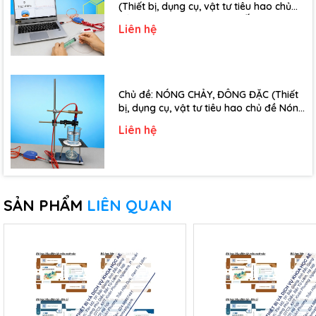
(Thiết bị, dụng cụ, vật tư tiêu hao chủ
đề Định luật Bôi-Lơ-Ma-Ri-Ốt - Lớp 10)
Liên hệ
Chủ đề: NÓNG CHẢY, ĐÔNG ĐẶC (Thiết
bị, dụng cụ, vật tư tiêu hao chủ đề Nóng
chảy, đông đặc - Lớp 10)
Liên hệ
SẢN PHẨM
LIÊN QUAN