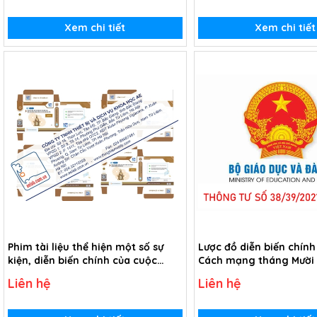
Xem chi tiết
Xem chi tiết
Phim tài liệu thể hiện một số sự
Lược đồ diễn biến chính
kiện, diễn biến chính của cuộc
Cách mạng tháng Mười
Cách mạng tháng Mười Nga (USB
1917 (Tranh giấy)
Liên hệ
Liên hệ
Video)