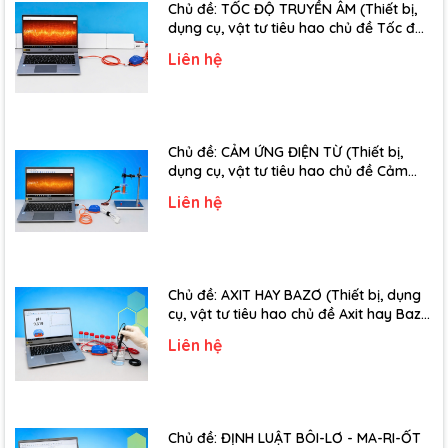
Chủ đề: TỐC ĐỘ TRUYỀN ÂM (Thiết bị,
dụng cụ, vật tư tiêu hao chủ đề Tốc độ
truyền âm - Lớp 12)
Liên hệ
Chủ đề: CẢM ỨNG ĐIỆN TỪ (Thiết bị,
dụng cụ, vật tư tiêu hao chủ đề Cảm
ứng điện từ - Lớp 11)
Liên hệ
Chủ đề: AXIT HAY BAZƠ (Thiết bị, dụng
cụ, vật tư tiêu hao chủ đề Axit hay Bazơ
- Lớp 11)
Liên hệ
Chủ đề: ĐỊNH LUẬT BÔI-LƠ - MA-RI-ỐT