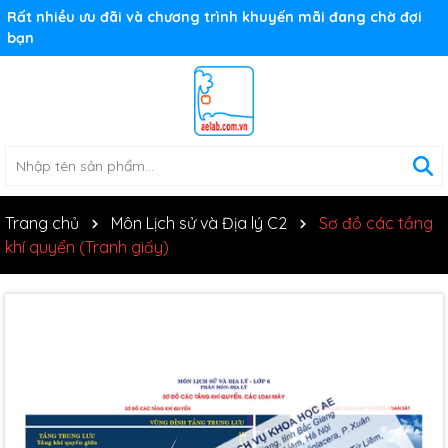
Rất nhiều ưu đãi và chương trình khuyến mãi đang chờ đợi
bạn
Trang chủ
Môn Lịch sử và Địa lý C2
Sơ đồ các tầng
khí quyển (Tranh giấy)