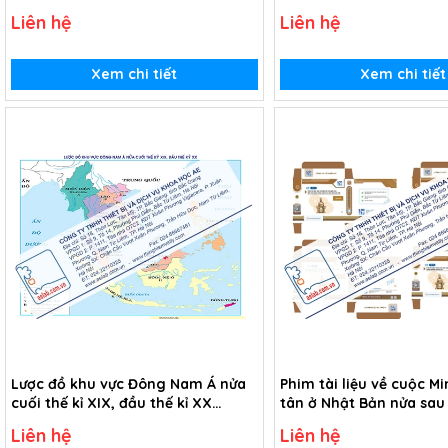
châu thổ sông Hồng và châu thổ
thế kỉ XX (USB Video)
Liên hệ
Liên hệ
sông Cửu Long (USB Video)
Xem chi tiết
Xem chi tiết
Lược đồ khu vực Đông Nam Á nửa
Phim tài liệu về cuộc Mi
cuối thế kỉ XIX, đầu thế kỉ XX
tân ở Nhật Bản nửa sau 
(Tranh giấy)
(USB Video)
Liên hệ
Liên hệ