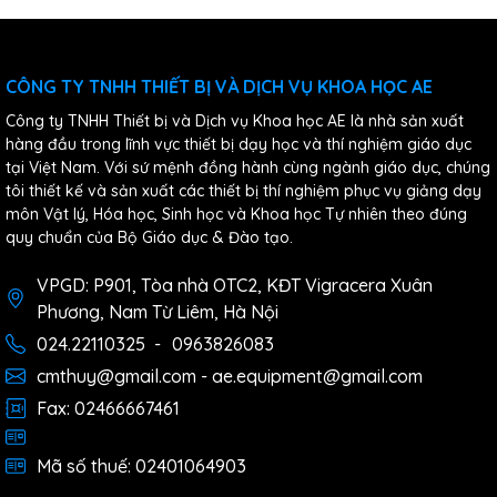
CÔNG TY TNHH THIẾT BỊ VÀ DỊCH VỤ KHOA HỌC AE
Công ty TNHH Thiết bị và Dịch vụ Khoa học AE là nhà sản xuất
hàng đầu trong lĩnh vực thiết bị dạy học và thí nghiệm giáo dục
tại Việt Nam. Với sứ mệnh đồng hành cùng ngành giáo dục, chúng
tôi thiết kế và sản xuất các thiết bị thí nghiệm phục vụ giảng dạy
môn Vật lý, Hóa học, Sinh học và Khoa học Tự nhiên theo đúng
quy chuẩn của Bộ Giáo dục & Đào tạo.
VPGD: P901, Tòa nhà OTC2, KĐT Vigracera Xuân
Phương, Nam Từ Liêm, Hà Nội
024.22110325
-
0963826083
cmthuy@gmail.com - ae.equipment@gmail.com
Fax: 02466667461
Mã số thuế: 02401064903