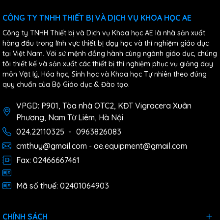
CÔNG TY TNHH THIẾT BỊ VÀ DỊCH VỤ KHOA HỌC AE
Công ty TNHH Thiết bị và Dịch vụ Khoa học AE là nhà sản xuất
hàng đầu trong lĩnh vực thiết bị dạy học và thí nghiệm giáo dục
tại Việt Nam. Với sứ mệnh đồng hành cùng ngành giáo dục, chúng
tôi thiết kế và sản xuất các thiết bị thí nghiệm phục vụ giảng dạy
môn Vật lý, Hóa học, Sinh học và Khoa học Tự nhiên theo đúng
quy chuẩn của Bộ Giáo dục & Đào tạo.
VPGD: P901, Tòa nhà OTC2, KĐT Vigracera Xuân
Phương, Nam Từ Liêm, Hà Nội
024.22110325
-
0963826083
cmthuy@gmail.com - ae.equipment@gmail.com
Fax: 02466667461
Mã số thuế: 02401064903
CHÍNH SÁCH