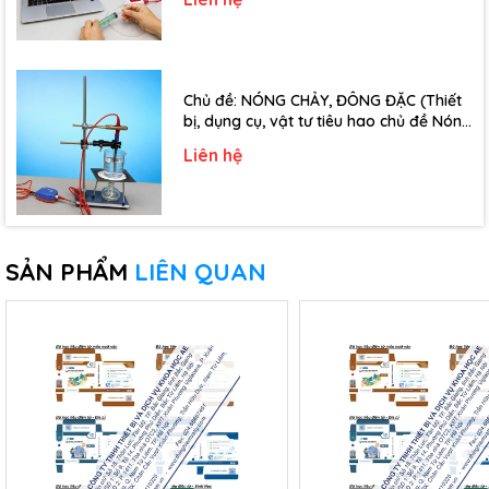
Chủ đề: NÓNG CHẢY, ĐÔNG ĐẶC (Thiết
bị, dụng cụ, vật tư tiêu hao chủ đề Nóng
chảy, đông đặc - Lớp 10)
Liên hệ
SẢN PHẨM
LIÊN QUAN