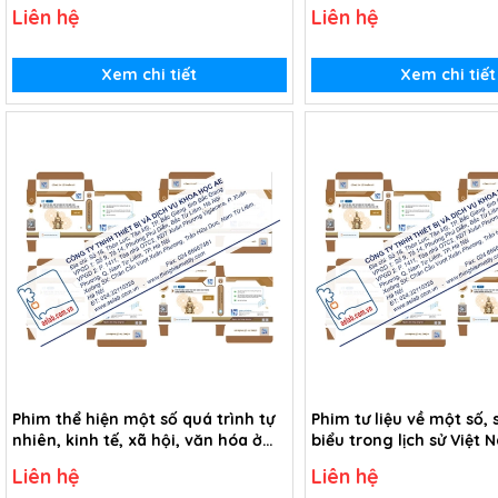
du lịch (Tranh giấy)
Liên hệ
Liên hệ
Xem chi tiết
Xem chi tiết
Phim thể hiện một số quá trình tự
Phim tư liệu về một số, 
nhiên, kinh tế, xã hội, văn hóa ở
biểu trong lịch sử Việt
châu thổ sông Hồng và châu thổ
thế kỉ XX (USB Video)
Liên hệ
Liên hệ
sông Cửu Long (USB Video)