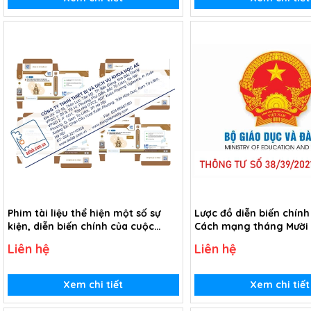
Phim tài liệu thể hiện một số sự
Lược đồ diễn biến chính
kiện, diễn biến chính của cuộc
Cách mạng tháng Mười
Cách mạng tháng Mười Nga (USB
1917 (Tranh giấy)
Liên hệ
Liên hệ
Video)
Xem chi tiết
Xem chi tiết