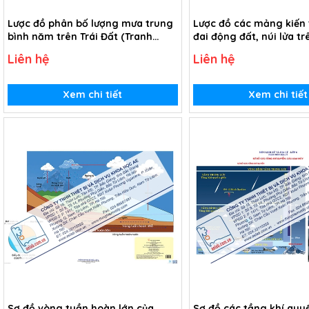
Lược đồ phân bố lượng mưa trung
Lược đồ các mảng kiến 
bình năm trên Trái Đất (Tranh
đai động đất, núi lửa tr
giấy)
(Tranh giấy)
Liên hệ
Liên hệ
Xem chi tiết
Xem chi tiết
Sơ đồ vòng tuần hoàn lớn của
Sơ đồ các tầng khí quy