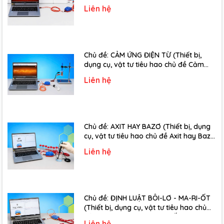
truyền âm - Lớp 12)
Liên hệ
Chủ đề: CẢM ỨNG ĐIỆN TỪ (Thiết bị,
dụng cụ, vật tư tiêu hao chủ đề Cảm
ứng điện từ - Lớp 11)
Liên hệ
Chủ đề: AXIT HAY BAZƠ (Thiết bị, dụng
cụ, vật tư tiêu hao chủ đề Axit hay Bazơ
- Lớp 11)
Liên hệ
Chủ đề: ĐỊNH LUẬT BÔI-LƠ - MA-RI-ỐT
(Thiết bị, dụng cụ, vật tư tiêu hao chủ
đề Định luật Bôi-Lơ-Ma-Ri-Ốt - Lớp 10)
Liên hệ