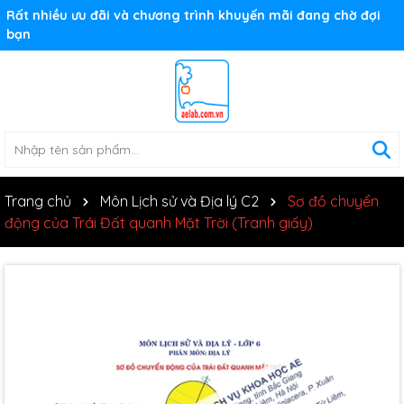
Rất nhiều ưu đãi và chương trình khuyến mãi đang chờ đợi
bạn
Trang chủ
Môn Lịch sử và Địa lý C2
Sơ đồ chuyển
động của Trái Đất quanh Mặt Trời (Tranh giấy)