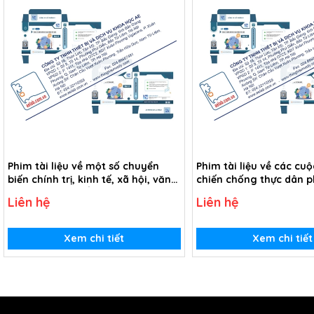
Phim tài liệu về một số chuyển
Phim tài liệu về các cu
biến chính trị, kinh tế, xã hội, văn
chiến chống thực dân 
hóa Đông Nam Á từ thế kỉ XVI đến
xâm lược của nhân dâ
Liên hệ
Liên hệ
thế kỉ XIX (USB Video)
Á từ thế kỉ XVI đến thế k
Video)
Xem chi tiết
Xem chi tiết