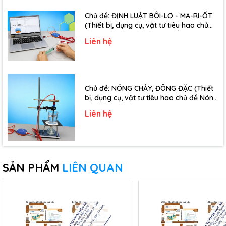
Chủ đề: ĐỊNH LUẬT BÔI-LƠ - MA-RI-ỐT
(Thiết bị, dụng cụ, vật tư tiêu hao chủ
đề Định luật Bôi-Lơ-Ma-Ri-Ốt - Lớp 10)
Liên hệ
Chủ đề: NÓNG CHẢY, ĐÔNG ĐẶC (Thiết
bị, dụng cụ, vật tư tiêu hao chủ đề Nóng
chảy, đông đặc - Lớp 10)
Liên hệ
SẢN PHẨM
LIÊN QUAN