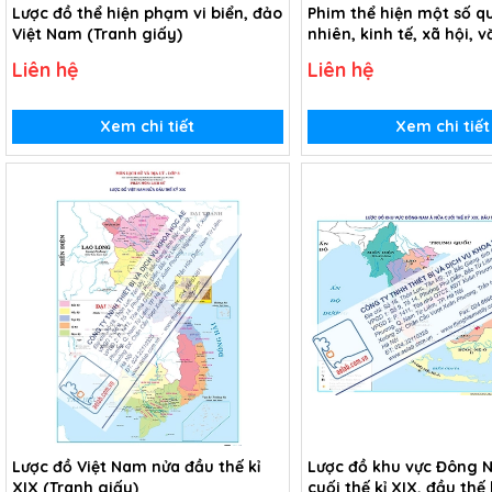
Lược đồ thể hiện phạm vi biển, đảo
Phim thể hiện một số qu
Việt Nam (Tranh giấy)
nhiên, kinh tế, xã hội, 
châu thổ sông Hồng và
Liên hệ
Liên hệ
sông Cửu Long (USB Vi
Xem chi tiết
Xem chi tiết
Lược đồ Việt Nam nửa đầu thế kỉ
Lược đồ khu vực Đông 
XIX (Tranh giấy)
cuối thế kỉ XIX, đầu thế 