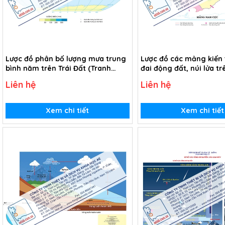
Lược đồ phân bố lượng mưa trung
Lược đồ các mảng kiến 
bình năm trên Trái Đất (Tranh
đai động đất, núi lửa tr
giấy)
(Tranh giấy)
Liên hệ
Liên hệ
Xem chi tiết
Xem chi tiết