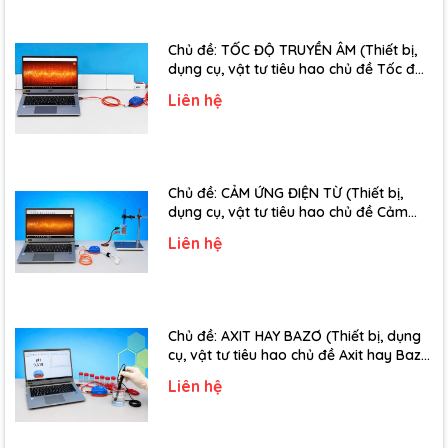
Chủ đề: TỐC ĐỘ TRUYỀN ÂM (Thiết bị,
dụng cụ, vật tư tiêu hao chủ đề Tốc độ
truyền âm - Lớp 12)
Liên hệ
Chủ đề: CẢM ỨNG ĐIỆN TỪ (Thiết bị,
dụng cụ, vật tư tiêu hao chủ đề Cảm
ứng điện từ - Lớp 11)
Liên hệ
Chủ đề: AXIT HAY BAZƠ (Thiết bị, dụng
cụ, vật tư tiêu hao chủ đề Axit hay Bazơ
- Lớp 11)
Liên hệ