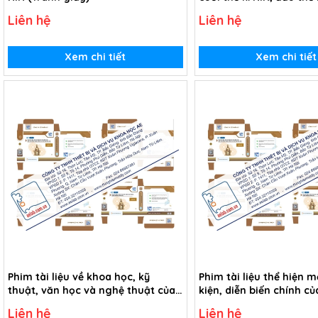
(Tranh giấy)
Liên hệ
Liên hệ
Xem chi tiết
Xem chi tiết
Phim tài liệu về khoa học, kỹ
Phim tài liệu thể hiện m
thuật, văn học và nghệ thuật của
kiện, diễn biến chính c
nhân loại trong thời gian từ thế kỉ
Cách mạng tháng Mười
Liên hệ
Liên hệ
XVIII-XIX (USB Video)
Video)