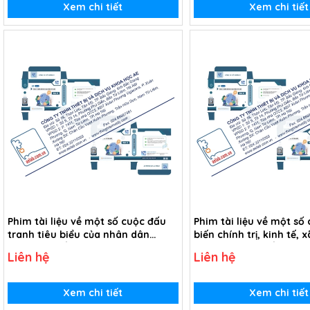
Xem chi tiết
Xem chi tiết
Phim tài liệu về một số cuộc đấu
Phim tài liệu về một số
tranh tiêu biểu của nhân dân
biến chính trị, kinh tế, 
Đông Nam Á chống thực dân
hóa Đông Nam Á từ thế 
Liên hệ
Liên hệ
phương Tây từ thế kỉ XVI đến thế kỉ
thế kỉ XIX (USB Video)
XIX (USB Video)
Xem chi tiết
Xem chi tiết