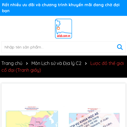
Rất nhiều ưu đãi và chương trình khuyến mãi đang chờ đợi
bạn
Trang chủ
Môn Lịch sử và Địa lý C2
Lược đồ thế giới
cổ đại (Tranh giấy)