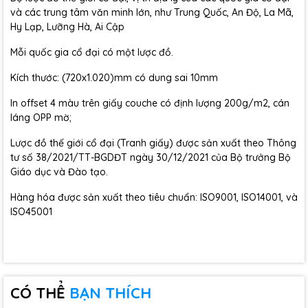
và các trung tâm văn minh lớn, như Trung Quốc, An Độ, La Mã,
Hy Lạp, Lưỡng Hà, Ai Cập
Mỗi quốc gia cổ đại có một lược đồ.
Kích thước: (720x1.020)mm có dung sai 10mm
In offset 4 màu trên giấy couche có định lượng 200g/m2, cán
láng OPP mờ;
Lược đồ thế giới cổ đại (Tranh giấy) được sản xuất theo Thông
tư số 38/2021/TT-BGDĐT ngày 30/12/2021 của Bộ trưởng Bộ
Giáo dục và Đào tạo.
Hàng hóa được sản xuất theo tiêu chuẩn: ISO9001, ISO14001, và
ISO45001
CÓ THỂ
BẠN THÍCH