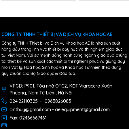
CÔNG TY TNHH THIẾT BỊ VÀ DỊCH VỤ KHOA HỌC AE
Công ty TNHH Thiết bị và Dịch vụ Khoa học AE là nhà sản xuất
hàng đầu trong lĩnh vực thiết bị dạy học và thí nghiệm giáo dục
tại Việt Nam. Với sứ mệnh đồng hành cùng ngành giáo dục, chúng
tôi thiết kế và sản xuất các thiết bị thí nghiệm phục vụ giảng dạy
môn Vật lý, Hóa học, Sinh học và Khoa học Tự nhiên theo đúng
quy chuẩn của Bộ Giáo dục & Đào tạo.
VPGD: P901, Tòa nhà OTC2, KĐT Vigracera Xuân
Phương, Nam Từ Liêm, Hà Nội
024.22110325
-
0963826083
cmthuy@gmail.com - ae.equipment@gmail.com
Fax: 02466667461