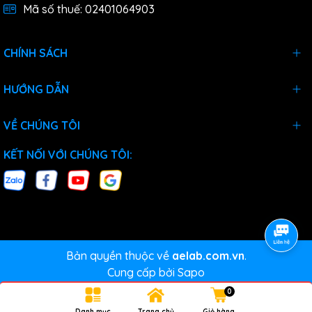
Mã số thuế: 02401064903
CHÍNH SÁCH
HƯỚNG DẪN
VỀ CHÚNG TÔI
KẾT NỐI VỚI CHÚNG TÔI:
Bản quyền thuộc về
aelab.com.vn
.
Cung cấp bởi
Sapo
0
Danh mục
Trang chủ
Giỏ hàng