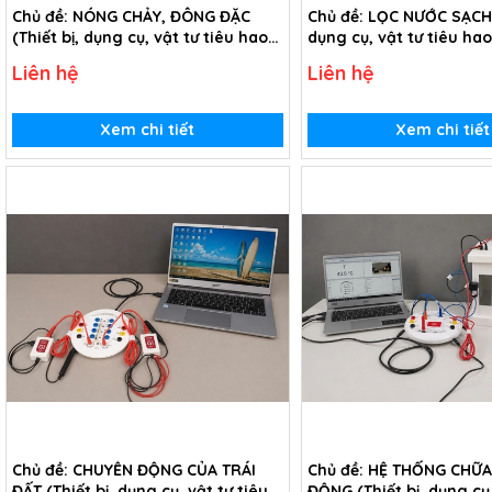
Chủ đề: NÓNG CHẢY, ĐÔNG ĐẶC
Chủ đề: LỌC NƯỚC SẠCH (
(Thiết bị, dụng cụ, vật tư tiêu hao
dụng cụ, vật tư tiêu ha
chủ đề Nóng chảy, đông đặc - Lớp
đề Lọc nước sạch - lớp 5
Liên hệ
Liên hệ
10)
Xem chi tiết
Xem chi tiết
Chủ đề: CHUYỂN ĐỘNG CỦA TRÁI
Chủ đề: HỆ THỐNG CHỮA
ĐẤT (Thiết bị, dụng cụ, vật tư tiêu
ĐỘNG (Thiết bị, dụng cụ,