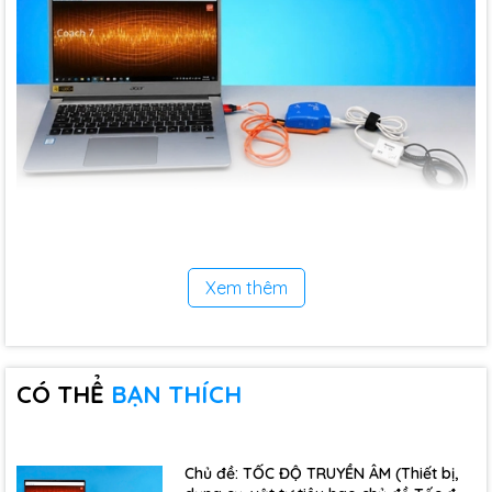
Xem thêm
CÓ THỂ
BẠN THÍCH
Chủ đề: TỐC ĐỘ TRUYỀN ÂM (Thiết bị,