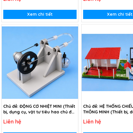
Xem chi tiết
Xem chi tiết
Chủ đề: ĐỘNG CƠ NHIỆT MINI (Thiết
Chủ đề: HỆ THỐNG CHIẾ
bị, dụng cụ, vật tư tiêu hao chủ đề
THÔNG MINH (Thiết bị, d
Động cơ nhiệt mini - lớp 8)
tư tiêu hao chủ đề Hệ t
Liên hệ
Liên hệ
sáng thông minh - lớp 8