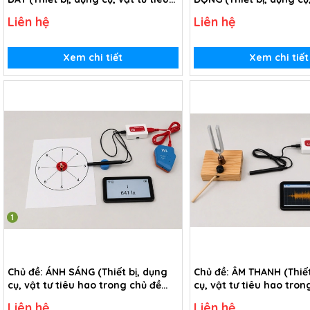
hao trong chủ đề Chuyển động
tiêu hao trong chủ đề 
Liên hệ
Liên hệ
của Trái Đất - lớp 3)
chữa cháy tự động - lớp
Xem chi tiết
Xem chi tiết
Chủ đề: ÁNH SÁNG (Thiết bị, dụng
Chủ đề: ÂM THANH (Thiết
cụ, vật tư tiêu hao trong chủ đề
cụ, vật tư tiêu hao tron
Tìm hiểu về ánh sáng - lớp 2)
Tìm hiểu về âm thanh - l
Liên hệ
Liên hệ