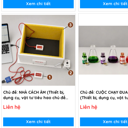
Xem chi tiết
Xem chi tiết
Chủ đề: NHÀ CÁCH ÂM (Thiết bị,
Chủ đề: CUỘC CHẠY ĐUA
dụng cụ, vật tư tiêu hao chủ đề
(Thiết bị, dụng cụ, vật t
Nhà cách âm - lớp 7)
trong chủ đề Cuộc chạy
Liên hệ
Liên hệ
màu - lớp 7)
Xem chi tiết
Xem chi tiết