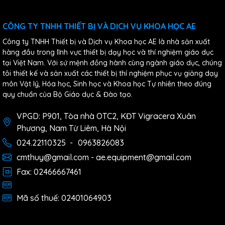
CÔNG TY TNHH THIẾT BỊ VÀ DỊCH VỤ KHOA HỌC AE
Công ty TNHH Thiết bị và Dịch vụ Khoa học AE là nhà sản xuất
hàng đầu trong lĩnh vực thiết bị dạy học và thí nghiệm giáo dục
tại Việt Nam. Với sứ mệnh đồng hành cùng ngành giáo dục, chúng
tôi thiết kế và sản xuất các thiết bị thí nghiệm phục vụ giảng dạy
môn Vật lý, Hóa học, Sinh học và Khoa học Tự nhiên theo đúng
quy chuẩn của Bộ Giáo dục & Đào tạo.
VPGD: P901, Tòa nhà OTC2, KĐT Vigracera Xuân
Phương, Nam Từ Liêm, Hà Nội
024.22110325
-
0963826083
cmthuy@gmail.com - ae.equipment@gmail.com
Fax: 02466667461
Mã số thuế: 02401064903