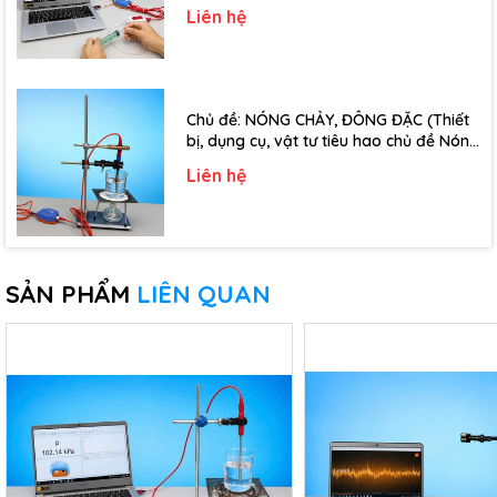
đề Định luật Bôi-Lơ-Ma-Ri-Ốt - Lớp 10)
Liên hệ
Chủ đề: NÓNG CHẢY, ĐÔNG ĐẶC (Thiết
bị, dụng cụ, vật tư tiêu hao chủ đề Nóng
chảy, đông đặc - Lớp 10)
Liên hệ
SẢN PHẨM
LIÊN QUAN