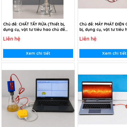
Chủ đề: CHẤT TẨY RỬA (Thiết bị,
Chủ đề: MÁY PHÁT ĐIỆN G
dụng cụ, vật tư tiêu hao chủ đề
bị, dụng cụ, vật tư tiêu
Chất tẩy rửa - lớp 9)
Máy phát điện gió - lớp 
Liên hệ
Liên hệ
Xem chi tiết
Xem chi tiết