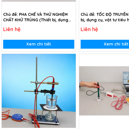
Chủ đề: PHA CHẾ VÀ THỬ NGHIỆM
Chủ đề: TỐC ĐỘ TRUYỀN 
CHẤT KHỬ TRÙNG (Thiết bị, dụng
bị, dụng cụ, vật tư tiêu
cụ, vật tư tiêu hao chủ đề Pha chế
Tốc độ truyền âm - Lớp 
Liên hệ
Liên hệ
và thử nghiệm chất khử trùng -
lớp 9)
Xem chi tiết
Xem chi tiết