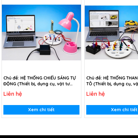
Chủ đề: HỆ THỐNG CHIẾU SÁNG TỰ
Chủ đề: HỆ THỐNG THA
ĐỘNG (Thiết bị, dụng cụ, vật tư
TÔ (Thiết bị, dụng cụ, vậ
tiêu hao chủ đề Hệ thống chiếu
hao chủ đề Hệ thống t
Liên hệ
Liên hệ
sáng tự động - Lớp 12)
ô tô - Lớp 12)
Xem chi tiết
Xem chi tiết