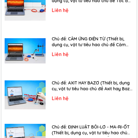
dụng cụ, vật tư tiêu hao chủ đề Tốc độ
truyền âm - Lớp 12)
Liên hệ
Chủ đề: CẢM ỨNG ĐIỆN TỪ (Thiết bị,
dụng cụ, vật tư tiêu hao chủ đề Cảm
ứng điện từ - Lớp 11)
Liên hệ
Chủ đề: AXIT HAY BAZƠ (Thiết bị, dụng
cụ, vật tư tiêu hao chủ đề Axit hay Bazơ
- Lớp 11)
Liên hệ
Chủ đề: ĐỊNH LUẬT BÔI-LƠ - MA-RI-ỐT
(Thiết bị, dụng cụ, vật tư tiêu hao chủ