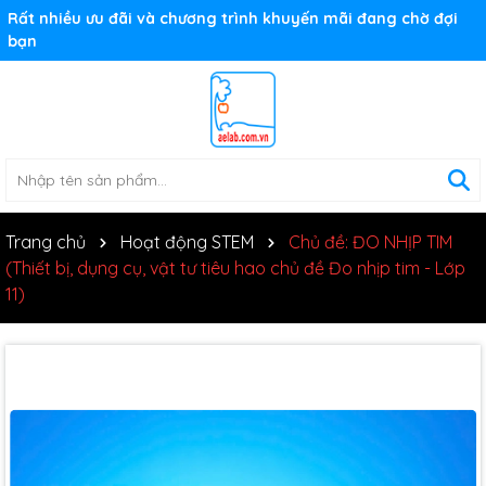
Rất nhiều ưu đãi và chương trình khuyến mãi đang chờ đợi
bạn
Trang chủ
Hoạt động STEM
Chủ đề: ĐO NHỊP TIM
(Thiết bị, dụng cụ, vật tư tiêu hao chủ đề Đo nhịp tim - Lớp
11)