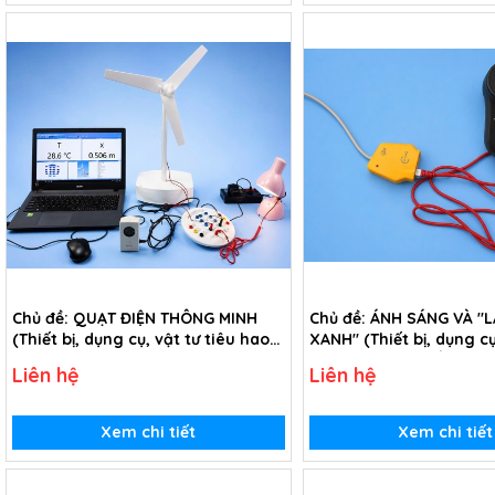
Chủ đề: QUẠT ĐIỆN THÔNG MINH
Chủ đề: ÁNH SÁNG VÀ "L
(Thiết bị, dụng cụ, vật tư tiêu hao
XANH" (Thiết bị, dụng cụ
chủ đề Quạt điện thông minh - lớp
tiêu hao chủ đề Ánh sá
Liên hệ
Liên hệ
6)
phổi xanh" - lớp 6)
Xem chi tiết
Xem chi tiết