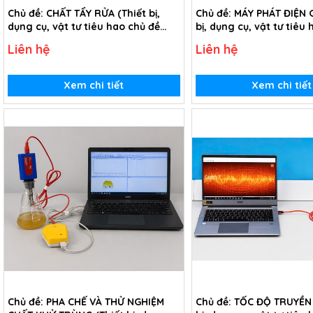
Chủ đề: CHẤT TẨY RỬA (Thiết bị,
Chủ đề: MÁY PHÁT ĐIỆN G
dụng cụ, vật tư tiêu hao chủ đề
bị, dụng cụ, vật tư tiêu
Chất tẩy rửa - lớp 9)
Máy phát điện gió - lớp 
Liên hệ
Liên hệ
Xem chi tiết
Xem chi tiết
Chủ đề: PHA CHẾ VÀ THỬ NGHIỆM
Chủ đề: TỐC ĐỘ TRUYỀN 