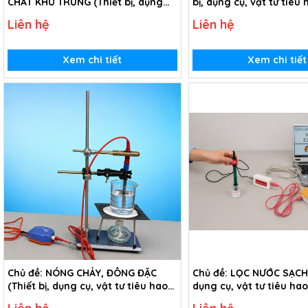
CHẤT KHỬ TRÙNG (Thiết bị, dụng
bị, dụng cụ, vật tư tiêu
cụ, vật tư tiêu hao chủ đề Pha chế
Tốc độ truyền âm - Lớp 
Liên hệ
Liên hệ
và thử nghiệm chất khử trùng -
lớp 9)
Xem chi tiết
Xem chi tiết
Chủ đề: NÓNG CHẢY, ĐÔNG ĐẶC
Chủ đề: LỌC NƯỚC SẠCH (
(Thiết bị, dụng cụ, vật tư tiêu hao
dụng cụ, vật tư tiêu ha
chủ đề Nóng chảy, đông đặc - Lớp
đề Lọc nước sạch - lớp 5