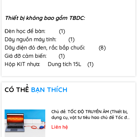
Thiết bị không bao gồm TBDC:
Đèn học để bàn: (1)
Dây nguồn máy tính: (1)
Dây điện đỏ đen, rắc bắp chuối: (8)
Giá đỡ cảm biến: (1)
Hộp KIT nhựa: Dung tích 15L (1)
CÓ THỂ
BẠN THÍCH
Chủ đề: TỐC ĐỘ TRUYỀN ÂM (Thiết bị,
dụng cụ, vật tư tiêu hao chủ đề Tốc độ
truyền âm - Lớp 12)
Liên hệ