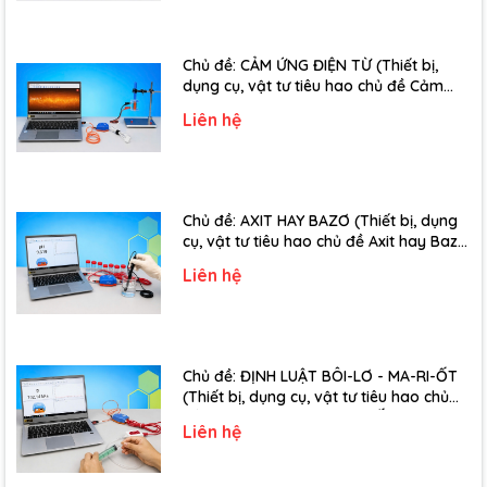
Chủ đề: CẢM ỨNG ĐIỆN TỪ (Thiết bị,
dụng cụ, vật tư tiêu hao chủ đề Cảm
ứng điện từ - Lớp 11)
Liên hệ
Chủ đề: AXIT HAY BAZƠ (Thiết bị, dụng
cụ, vật tư tiêu hao chủ đề Axit hay Bazơ
- Lớp 11)
Liên hệ
Chủ đề: ĐỊNH LUẬT BÔI-LƠ - MA-RI-ỐT
(Thiết bị, dụng cụ, vật tư tiêu hao chủ
đề Định luật Bôi-Lơ-Ma-Ri-Ốt - Lớp 10)
Liên hệ