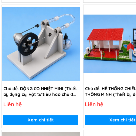
Chủ đề: ĐỘNG CƠ NHIỆT MINI (Thiết
Chủ đề: HỆ THỐNG CHIẾ
bị, dụng cụ, vật tư tiêu hao chủ đề
THÔNG MINH (Thiết bị, d
Động cơ nhiệt mini - lớp 8)
tư tiêu hao chủ đề Hệ t
Liên hệ
Liên hệ
sáng thông minh - lớp 8
Xem chi tiết
Xem chi tiết