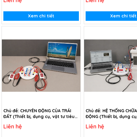
Liên hệ
Liên hệ
10)
Xem chi tiết
Xem chi tiết
Chủ đề: CHUYỂN ĐỘNG CỦA TRÁI
Chủ đề: HỆ THỐNG CHỮA
ĐẤT (Thiết bị, dụng cụ, vật tư tiêu
ĐỘNG (Thiết bị, dụng cụ,
hao trong chủ đề Chuyển động
tiêu hao trong chủ đề 
Liên hệ
Liên hệ
của Trái Đất - lớp 3)
chữa cháy tự động - lớp