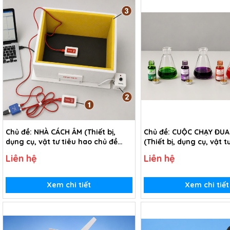
Chủ đề: NHÀ CÁCH ÂM (Thiết bị,
Chủ đề: CUỘC CHẠY ĐUA
dụng cụ, vật tư tiêu hao chủ đề
(Thiết bị, dụng cụ, vật t
Nhà cách âm - lớp 7)
trong chủ đề Cuộc chạy
Liên hệ
Liên hệ
màu - lớp 7)
Xem chi tiết
Xem chi tiết