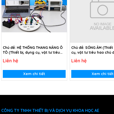
Chủ đề: HỆ THỐNG THANG NÂNG Ô
Chủ đề: SÓNG ÂM (Thiết 
TÔ (Thiết bị, dụng cụ, vật tư tiêu
cụ, vật tư tiêu hao chủ
hao chủ đề Hệ thống thang nâng
- Lớp 12)
Liên hệ
Liên hệ
ô tô - Lớp 12)
Xem chi tiết
Xem chi tiết
CÔNG TY TNHH THIẾT BỊ VÀ DỊCH VỤ KHOA HỌC AE