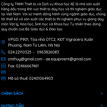
Công ty TNHH Thiết bị và Dịch vụ Khoa học AE là nhà sản xuất
hàng đầu trong lĩnh vực thiết bị dạy học và thí nghiệm giáo dục
tại Việt Nam. Với sứ mệnh đồng hành cùng ngành giáo dục, chúng
tôi thiết kế và sản xuất các thiết bị thí nghiệm phục vụ giảng dạy
môn Vật lý, Hóa học, Sinh học và Khoa học Tự nhiên theo đúng
quy chuẩn của Bộ Giáo dục & Đào tạo.
VPGD: P901, Tòa nhà OTC2, KĐT Vigracera Xuân
Phương, Nam Từ Liêm, Hà Nội
024.22110325
-
0963826083
cmthuy@gmail.com - ae.equipment@gmail.com
Fax: 02466667461
Mã số thuế: 02401064903
CHÍNH SÁCH
HƯỚNG DẪN