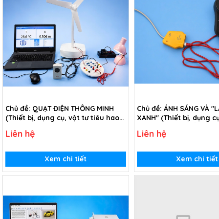
Chủ đề: QUẠT ĐIỆN THÔNG MINH
Chủ đề: ÁNH SÁNG VÀ "L
(Thiết bị, dụng cụ, vật tư tiêu hao
XANH" (Thiết bị, dụng cụ
chủ đề Quạt điện thông minh - lớp
tiêu hao chủ đề Ánh sá
Liên hệ
Liên hệ
6)
phổi xanh" - lớp 6)
Xem chi tiết
Xem chi tiết