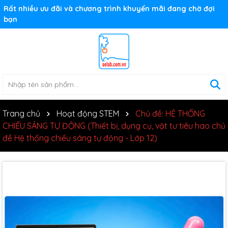
Rất nhiều ưu đãi và chương trình khuyến mãi đang chờ đợi
bạn
Trang chủ
Hoạt động STEM
Chủ đề: HỆ THỐNG
CHIẾU SÁNG TỰ ĐỘNG (Thiết bị, dụng cụ, vật tư tiêu hao chủ
đề Hệ thống chiếu sáng tự động - Lớp 12)