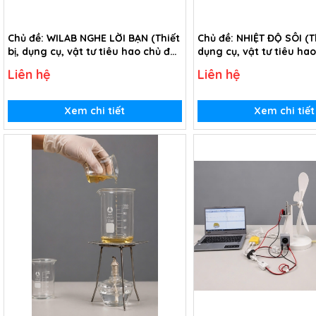
Chủ đề: WILAB NGHE LỜI BẠN (Thiết
Chủ đề: NHIỆT ĐỘ SÔI (Th
bị, dụng cụ, vật tư tiêu hao chủ đề
dụng cụ, vật tư tiêu ha
Wilab nghe lời bạn - Lớp 10)
Nhiệt độ sôi - Lớp 10)
Liên hệ
Liên hệ
Xem chi tiết
Xem chi tiết