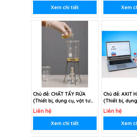
Xem chi tiết
Xem ch
Chủ đề: CHẤT TẨY RỬA
Chủ đề: AXIT 
(Thiết bị, dụng cụ, vật tư
(Thiết bị, dụng
tiêu hao chủ đề Chất tẩy
tiêu hao chủ đ
Liên hệ
Liên hệ
rửa - lớp 9)
Bazơ - Lớp 11)
Xem chi tiết
Xem ch