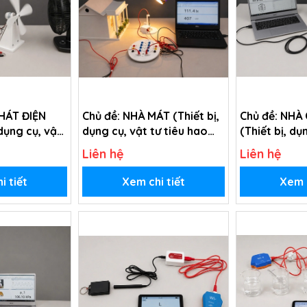
HÁT ĐIỆN
Chủ đề: NHÀ MÁT (Thiết bị,
Chủ đề: NHÀ
 dụng cụ, vật
dụng cụ, vật tư tiêu hao
(Thiết bị, dụ
ong chủ đề
trong chủ đề Nhà mát - lớp
tiêu hao tro
Liên hệ
Liên hệ
gió - lớp 4)
4)
cách âm - lớ
i tiết
Xem chi tiết
Xem c