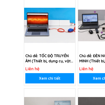
Chủ đề: TỐC ĐỘ TRUYỀN
Chủ đề: ĐÈN 
ÂM (Thiết bị, dụng cụ, vật
MINH (Thiết bị
tư tiêu hao chủ đề Tốc độ
vật tư tiêu ha
Liên hệ
Liên hệ
truyền âm - Lớp 12)
ngủ thông minh
Xem chi tiết
Xem ch