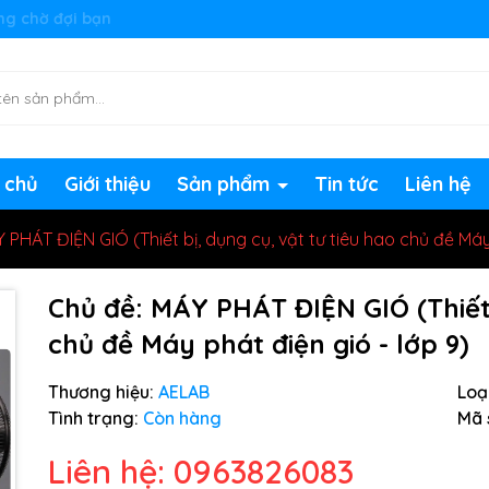
ng chờ đợi bạn
 chủ
Giới thiệu
Sản phẩm
Tin tức
Liên hệ
 PHÁT ĐIỆN GIÓ (Thiết bị, dụng cụ, vật tư tiêu hao chủ đề Máy 
Chủ đề: MÁY PHÁT ĐIỆN GIÓ (Thiết 
chủ đề Máy phát điện gió - lớp 9)
Thương hiệu:
AELAB
Loại
Tình trạng:
Còn hàng
Mã 
Liên hệ: 0963826083