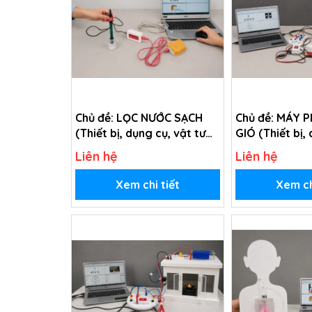
Chủ đề: LỌC NƯỚC SẠCH
Chủ đề: MÁY P
(Thiết bị, dụng cụ, vật tư
GIÓ (Thiết bị,
tiêu hao trong chủ đề Lọc
tư tiêu hao tr
Liên hệ
Liên hệ
nước sạch - lớp 5)
Máy phát điện 
Xem chi tiết
Xem ch