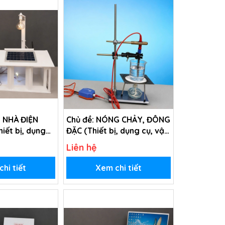
I NHÀ ĐIỆN
Chủ đề: NÓNG CHẢY, ĐÔNG
iết bị, dụng
ĐẶC (Thiết bị, dụng cụ, vật
iêu hao trong
tư tiêu hao chủ đề Nóng
Liên hệ
nhà điện Mặt
chảy, đông đặc - Lớp 10)
hi tiết
Xem chi tiết