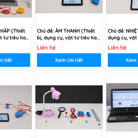
 HẤP (Thiết
Chủ đề: ÂM THANH (Thiết
Chủ đề: NHIỆT
t tư tiêu hao
bị, dụng cụ, vật tư tiêu hao
dụng cụ, vật
Hệ hô hấp -
trong chủ đề Tìm hiểu về
trong chủ đề
Liên hệ
Liên hệ
âm thanh - lớp 2)
nhiệt độ - lớ
i tiết
Xem chi tiết
Xem c