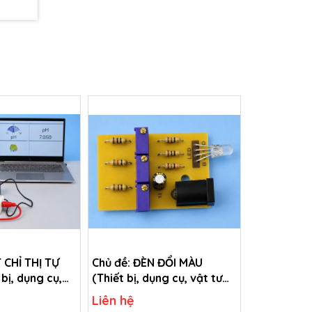
 CHỈ THỊ TỰ
Chủ đề: ĐÈN ĐỔI MÀU
bị, dụng cụ,
(Thiết bị, dụng cụ, vật tư
hao chủ đề Chất
tiêu hao chủ đề Đèn đổi
Liên hệ
ên - lớp 8)
màu - lớp 9)