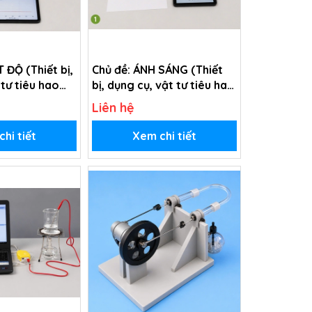
 ĐỘ (Thiết bị,
Chủ đề: ÁNH SÁNG (Thiết
 tư tiêu hao
bị, dụng cụ, vật tư tiêu hao
 Tìm hiểu về
trong chủ đề Tìm hiểu về
Liên hệ
p 2)
ánh sáng - lớp 2)
hi tiết
Xem chi tiết