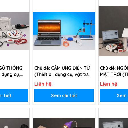
NGỦ THÔNG
Chủ đề: CẢM ỨNG ĐIỆN TỪ
Chủ đề: NGÔ
, dụng cụ,
(Thiết bị, dụng cụ, vật tư
MẶT TRỜI (Th
o chủ đề Đèn
tiêu hao chủ đề Cảm ứng
cụ, vật tư t
Liên hệ
Liên hệ
 - lớp 9)
điện từ - Lớp 11)
chủ đề Ngôi 
Trời - lớp 5)
i tiết
Xem chi tiết
Xem c