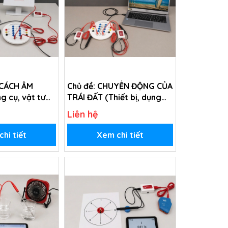
 CÁCH ÂM
Chủ đề: CHUYỂN ĐỘNG CỦA
ng cụ, vật tư
TRÁI ĐẤT (Thiết bị, dụng
ng chủ đề Nhà
cụ, vật tư tiêu hao trong
Liên hệ
p 4)
chủ đề Chuyển động của
Trái Đất - lớp 3)
hi tiết
Xem chi tiết