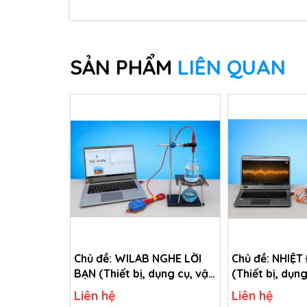
SẢN PHẨM
LIÊN QUAN
Chủ đề: WILAB NGHE LỜI
Chủ đề: NHIỆT
BẠN (Thiết bị, dụng cụ, vật
(Thiết bị, dụng
tư tiêu hao chủ đề Wilab
tiêu hao chủ đ
Liên hệ
Liên hệ
nghe lời bạn - Lớp 10)
sôi - Lớp 10)