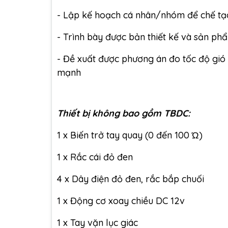
- Lập kế hoạch cá nhân/nhóm để chế tạo
- Trình bày được bản thiết kế và sản ph
- Đề xuất được phương án đo tốc độ gió 
mạnh
Thiết bị không bao gồm TBDC:
1 x Biến trở tay quay (0 đến 100 Ώ)
1 x Rắc cái đỏ đen
4 x Dây điện đỏ đen, rắc bắp chuối
1 x Động cơ xoay chiều DC 12v
1 x Tay vặn lục giác