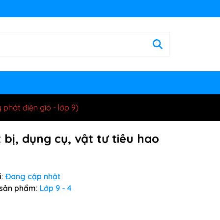
phát điện gió - lớp 9)
bị, dụng cụ, vật tư tiêu hao
:
Đang cập nhật
sản phẩm:
Lớp 9 - 4