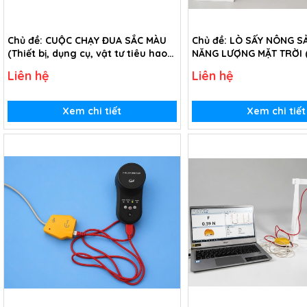
Chủ đề: CUỘC CHẠY ĐUA SẮC MÀU
Chủ đề: LÒ SẤY NÔNG 
(Thiết bị, dụng cụ, vật tư tiêu hao
NĂNG LƯỢNG MẶT TRỜI (T
trong chủ đề Cuộc chạy đua sắc
dụng cụ, vật tư tiêu ha
Liên hệ
Liên hệ
màu - lớp 7)
đề Lò sấy nông sản dù
lượng mặt trời - lớp 7)
Xem chi tiết
Xem chi tiết