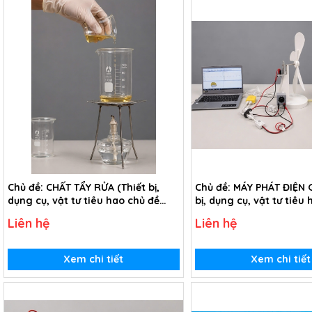
Chủ đề: CHẤT TẨY RỬA (Thiết bị,
Chủ đề: MÁY PHÁT ĐIỆN G
dụng cụ, vật tư tiêu hao chủ đề
bị, dụng cụ, vật tư tiêu
Chất tẩy rửa - lớp 9)
Máy phát điện gió - lớp 
Liên hệ
Liên hệ
Xem chi tiết
Xem chi tiết