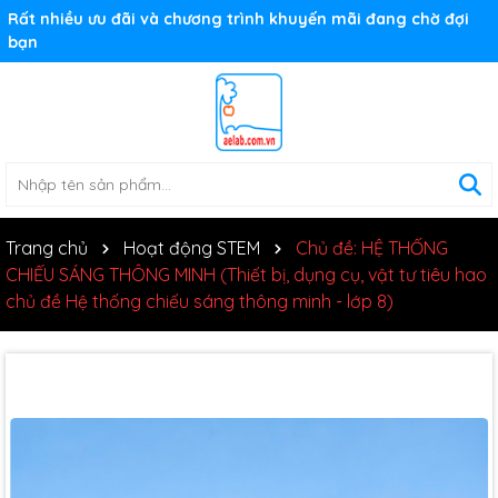
Rất nhiều ưu đãi và chương trình khuyến mãi đang chờ đợi
bạn
Trang chủ
Hoạt động STEM
Chủ đề: HỆ THỐNG
CHIẾU SÁNG THÔNG MINH (Thiết bị, dụng cụ, vật tư tiêu hao
chủ đề Hệ thống chiếu sáng thông minh - lớp 8)