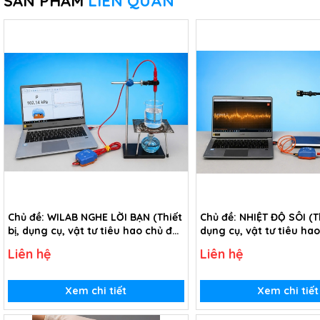
SẢN PHẨM
LIÊN QUAN
Chủ đề: WILAB NGHE LỜI BẠN (Thiết
Chủ đề: NHIỆT ĐỘ SÔI (Th
bị, dụng cụ, vật tư tiêu hao chủ đề
dụng cụ, vật tư tiêu ha
Wilab nghe lời bạn - Lớp 10)
Nhiệt độ sôi - Lớp 10)
Liên hệ
Liên hệ
Xem chi tiết
Xem chi tiết