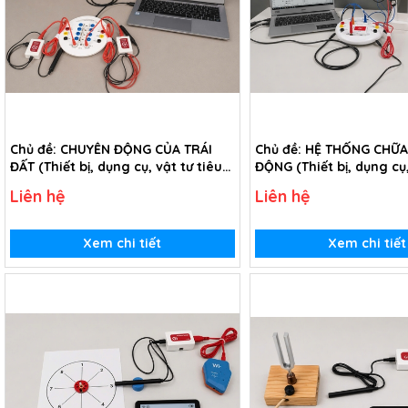
Chủ đề: CHUYỂN ĐỘNG CỦA TRÁI
Chủ đề: HỆ THỐNG CHỮA
ĐẤT (Thiết bị, dụng cụ, vật tư tiêu
ĐỘNG (Thiết bị, dụng cụ,
hao trong chủ đề Chuyển động
tiêu hao trong chủ đề 
Liên hệ
Liên hệ
của Trái Đất - lớp 3)
chữa cháy tự động - lớp
Xem chi tiết
Xem chi tiết