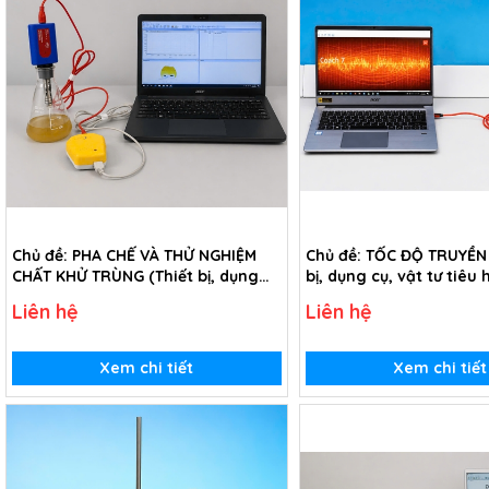
Chủ đề: PHA CHẾ VÀ THỬ NGHIỆM
Chủ đề: TỐC ĐỘ TRUYỀN 
CHẤT KHỬ TRÙNG (Thiết bị, dụng
bị, dụng cụ, vật tư tiêu
cụ, vật tư tiêu hao chủ đề Pha chế
Tốc độ truyền âm - Lớp 
Liên hệ
Liên hệ
và thử nghiệm chất khử trùng -
lớp 9)
Xem chi tiết
Xem chi tiết