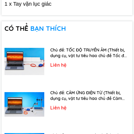
1 x Tay vặn lục giác
CÓ THỂ
BẠN THÍCH
Chủ đề: TỐC ĐỘ TRUYỀN ÂM (Thiết bị,
dụng cụ, vật tư tiêu hao chủ đề Tốc độ
truyền âm - Lớp 12)
Liên hệ
Chủ đề: CẢM ỨNG ĐIỆN TỪ (Thiết bị,
dụng cụ, vật tư tiêu hao chủ đề Cảm
ứng điện từ - Lớp 11)
Liên hệ