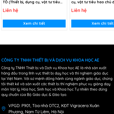
TÔ (Thiết bị, dụng cụ, vật tư tiêu
cụ, vật tư tiêu hao chủ
hao chủ đề Hệ thống thang nâng
- Lớp 12)
Liên hệ
Liên hệ
ô tô - Lớp 12)
Xem chi tiết
Xem chi tiết
CÔNG TY TNHH THIẾT BỊ VÀ DỊCH VỤ KHOA HỌC AE
Công ty TNHH Thiết bị và Dịch vụ Khoa học AE là nhà sản xuất
hàng đầu trong lĩnh vực thiết bị dạy học và thí nghiệm giáo dục
tại Việt Nam. Với sứ mệnh đồng hành cùng ngành giáo dục, chúng
tôi thiết kế và sản xuất các thiết bị thí nghiệm phục vụ giảng dạy
môn Vật lý, Hóa học, Sinh học và Khoa học Tự nhiên theo đúng
quy chuẩn của Bộ Giáo dục & Đào tạo.
VPGD: P901, Tòa nhà OTC2, KĐT Vigracera Xuân
Phương, Nam Từ Liêm, Hà Nội