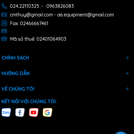
024.22110325
-
0963826083
cmthuy@gmail.com - ae.equipment@gmail.com
Fax: 02466667461
Mã số thuế: 02401064903
CHÍNH SÁCH
HƯỚNG DẪN
VỀ CHÚNG TÔI
KẾT NỐI VỚI CHÚNG TÔI: