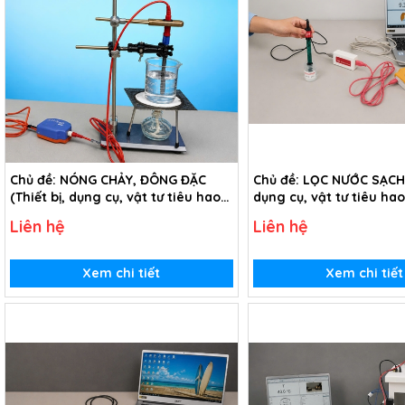
Chủ đề: NÓNG CHẢY, ĐÔNG ĐẶC
Chủ đề: LỌC NƯỚC SẠCH (
(Thiết bị, dụng cụ, vật tư tiêu hao
dụng cụ, vật tư tiêu ha
chủ đề Nóng chảy, đông đặc - Lớp
đề Lọc nước sạch - lớp 5
Liên hệ
Liên hệ
10)
Xem chi tiết
Xem chi tiết