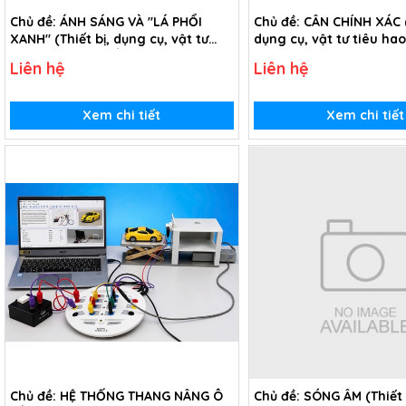
Chủ đề: ÁNH SÁNG VÀ "LÁ PHỔI
Chủ đề: CÂN CHÍNH XÁC (
XANH" (Thiết bị, dụng cụ, vật tư
dụng cụ, vật tư tiêu ha
tiêu hao chủ đề Ánh sáng và "Lá
Cân chính xác - Lớp 6)
Liên hệ
Liên hệ
phổi xanh" - lớp 6)
Xem chi tiết
Xem chi tiết
Chủ đề: HỆ THỐNG THANG NÂNG Ô
Chủ đề: SÓNG ÂM (Thiết 