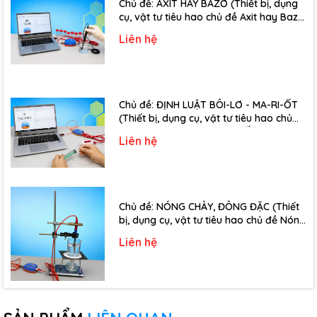
Chủ đề: AXIT HAY BAZƠ (Thiết bị, dụng
cụ, vật tư tiêu hao chủ đề Axit hay Bazơ
- Lớp 11)
Liên hệ
Chủ đề: ĐỊNH LUẬT BÔI-LƠ - MA-RI-ỐT
(Thiết bị, dụng cụ, vật tư tiêu hao chủ
đề Định luật Bôi-Lơ-Ma-Ri-Ốt - Lớp 10)
Liên hệ
Chủ đề: NÓNG CHẢY, ĐÔNG ĐẶC (Thiết
bị, dụng cụ, vật tư tiêu hao chủ đề Nóng
chảy, đông đặc - Lớp 10)
Liên hệ