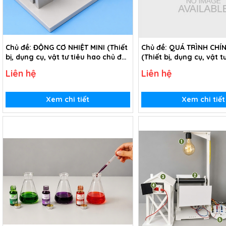
Chủ đề: ĐỘNG CƠ NHIỆT MINI (Thiết
Chủ đề: QUÁ TRÌNH CHÍ
bị, dụng cụ, vật tư tiêu hao chủ đề
(Thiết bị, dụng cụ, vật t
Động cơ nhiệt mini - lớp 8)
chủ đề Quá trình chín s
Liên hệ
Liên hệ
lớp 8)
Xem chi tiết
Xem chi tiết