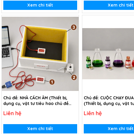
Xem chi tiết
Xem chi tiết
Chủ đề: NHÀ CÁCH ÂM (Thiết bị,
Chủ đề: CUỘC CHẠY ĐUA
dụng cụ, vật tư tiêu hao chủ đề
(Thiết bị, dụng cụ, vật t
Nhà cách âm - lớp 7)
trong chủ đề Cuộc chạy
Liên hệ
Liên hệ
màu - lớp 7)
Xem chi tiết
Xem chi tiết