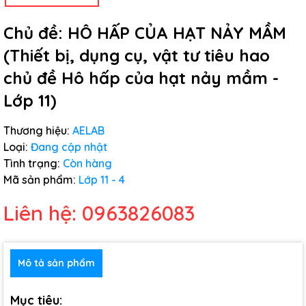
Chủ đề: HÔ HẤP CỦA HẠT NẢY MẦM
(Thiết bị, dụng cụ, vật tư tiêu hao
chủ đề Hô hấp của hạt nảy mầm -
Lớp 11)
Thương hiệu:
AELAB
Loại:
Đang cập nhật
Tình trạng:
Còn hàng
Mã sản phẩm:
Lớp 11 - 4
Liên hệ: 0963826083
Mô tả sản phẩm
Mục tiêu: