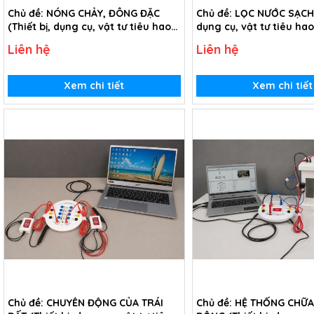
Chủ đề: NÓNG CHẢY, ĐÔNG ĐẶC
Chủ đề: LỌC NƯỚC SẠCH (
(Thiết bị, dụng cụ, vật tư tiêu hao
dụng cụ, vật tư tiêu ha
chủ đề Nóng chảy, đông đặc - Lớp
đề Lọc nước sạch - lớp 5
Liên hệ
Liên hệ
10)
Xem chi tiết
Xem chi tiết
Chủ đề: CHUYỂN ĐỘNG CỦA TRÁI
Chủ đề: HỆ THỐNG CHỮA