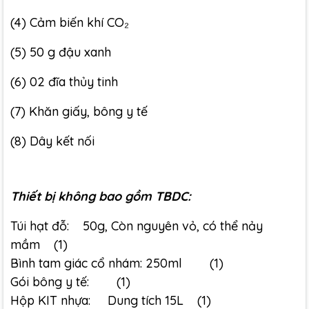
(4) Cảm biến khí CO₂
(5) 50 g đậu xanh
(6) 02 đĩa thủy tinh
(7) Khăn giấy, bông y tế
(8) Dây kết nối
Thiết bị không bao gồm TBDC:
Túi hạt đỗ: 50g, Còn nguyên vỏ, có thể nảy
mầm (1)
Bình tam giác cổ nhám: 250ml (1)
Gói bông y tế: (1)
Hộp KIT nhựa: Dung tích 15L (1)