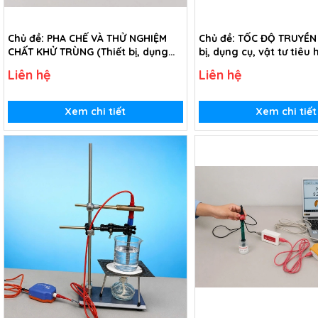
Chủ đề: PHA CHẾ VÀ THỬ NGHIỆM
Chủ đề: TỐC ĐỘ TRUYỀN 
CHẤT KHỬ TRÙNG (Thiết bị, dụng
bị, dụng cụ, vật tư tiêu
cụ, vật tư tiêu hao chủ đề Pha chế
Tốc độ truyền âm - Lớp 
Liên hệ
Liên hệ
và thử nghiệm chất khử trùng -
lớp 9)
Xem chi tiết
Xem chi tiết