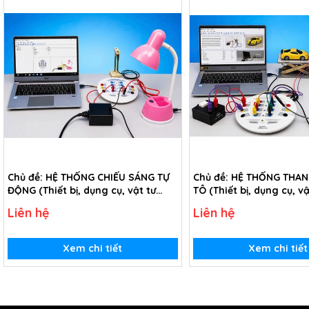
Chủ đề: HỆ THỐNG CHIẾU SÁNG TỰ
Chủ đề: HỆ THỐNG THA
ĐỘNG (Thiết bị, dụng cụ, vật tư
TÔ (Thiết bị, dụng cụ, vậ
tiêu hao chủ đề Hệ thống chiếu
hao chủ đề Hệ thống t
Liên hệ
Liên hệ
sáng tự động - Lớp 12)
ô tô - Lớp 12)
Xem chi tiết
Xem chi tiết