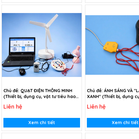
Chủ đề: QUẠT ĐIỆN THÔNG MINH
Chủ đề: ÁNH SÁNG VÀ "L
(Thiết bị, dụng cụ, vật tư tiêu hao
XANH" (Thiết bị, dụng cụ
chủ đề Quạt điện thông minh - lớp
tiêu hao chủ đề Ánh sá
Liên hệ
Liên hệ
6)
phổi xanh" - lớp 6)
Xem chi tiết
Xem chi tiết