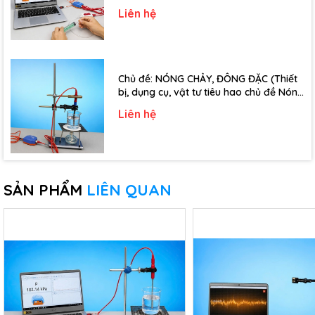
đề Định luật Bôi-Lơ-Ma-Ri-Ốt - Lớp 10)
Liên hệ
Chủ đề: NÓNG CHẢY, ĐÔNG ĐẶC (Thiết
bị, dụng cụ, vật tư tiêu hao chủ đề Nóng
chảy, đông đặc - Lớp 10)
Liên hệ
SẢN PHẨM
LIÊN QUAN