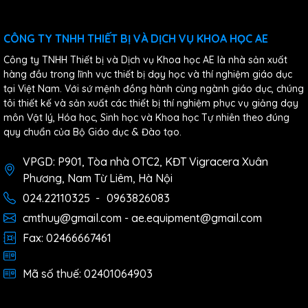
CÔNG TY TNHH THIẾT BỊ VÀ DỊCH VỤ KHOA HỌC AE
Công ty TNHH Thiết bị và Dịch vụ Khoa học AE là nhà sản xuất
hàng đầu trong lĩnh vực thiết bị dạy học và thí nghiệm giáo dục
tại Việt Nam. Với sứ mệnh đồng hành cùng ngành giáo dục, chúng
tôi thiết kế và sản xuất các thiết bị thí nghiệm phục vụ giảng dạy
môn Vật lý, Hóa học, Sinh học và Khoa học Tự nhiên theo đúng
quy chuẩn của Bộ Giáo dục & Đào tạo.
VPGD: P901, Tòa nhà OTC2, KĐT Vigracera Xuân
Phương, Nam Từ Liêm, Hà Nội
024.22110325
-
0963826083
cmthuy@gmail.com - ae.equipment@gmail.com
Fax: 02466667461
Mã số thuế: 02401064903