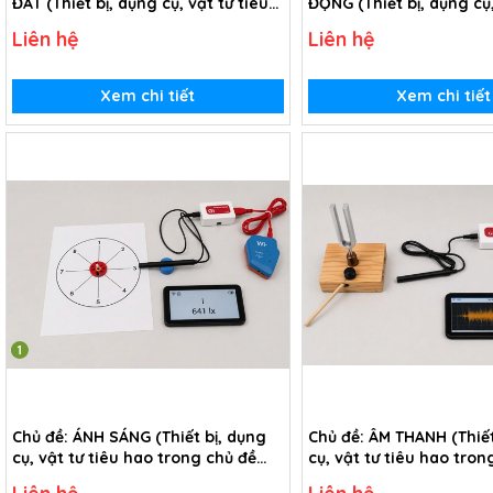
ĐẤT (Thiết bị, dụng cụ, vật tư tiêu
ĐỘNG (Thiết bị, dụng cụ,
hao trong chủ đề Chuyển động
tiêu hao trong chủ đề 
Liên hệ
Liên hệ
của Trái Đất - lớp 3)
chữa cháy tự động - lớp
Xem chi tiết
Xem chi tiết
Chủ đề: ÁNH SÁNG (Thiết bị, dụng
Chủ đề: ÂM THANH (Thiết
cụ, vật tư tiêu hao trong chủ đề
cụ, vật tư tiêu hao tron
Tìm hiểu về ánh sáng - lớp 2)
Tìm hiểu về âm thanh - l