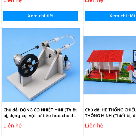
Liên hệ
Liên hệ
Xem chi tiết
Xem chi tiết
Chủ đề: ĐỘNG CƠ NHIỆT MINI (Thiết
Chủ đề: HỆ THỐNG CHIẾ
bị, dụng cụ, vật tư tiêu hao chủ đề
THÔNG MINH (Thiết bị, d
Động cơ nhiệt mini - lớp 8)
tư tiêu hao chủ đề Hệ t
Liên hệ
Liên hệ
sáng thông minh - lớp 8