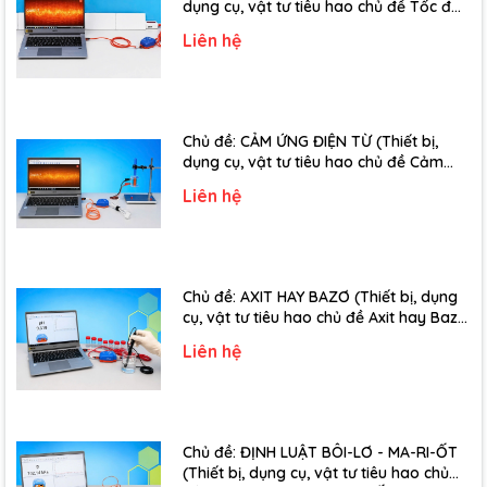
dụng cụ, vật tư tiêu hao chủ đề Tốc độ
truyền âm - Lớp 12)
Liên hệ
Chủ đề: CẢM ỨNG ĐIỆN TỪ (Thiết bị,
dụng cụ, vật tư tiêu hao chủ đề Cảm
ứng điện từ - Lớp 11)
Liên hệ
Chủ đề: AXIT HAY BAZƠ (Thiết bị, dụng
cụ, vật tư tiêu hao chủ đề Axit hay Bazơ
- Lớp 11)
Liên hệ
Chủ đề: ĐỊNH LUẬT BÔI-LƠ - MA-RI-ỐT
(Thiết bị, dụng cụ, vật tư tiêu hao chủ