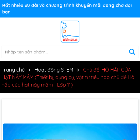
Rất nhiều ưu đãi và chương trình khuyến mãi đang chờ đợi
bạn
Trang chủ
Hoạt động STEM
Chủ đề: HÔ HẤP CỦA
HẠT NẢY MẦM (Thiết bị, dụng cụ, vật tư tiêu hao chủ đề Hô
hấp của hạt nảy mầm - Lớp 11)