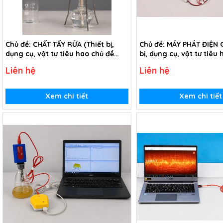
Chủ đề: CHẤT TẨY RỬA (Thiết bị,
Chủ đề: MÁY PHÁT ĐIỆN G
dụng cụ, vật tư tiêu hao chủ đề
bị, dụng cụ, vật tư tiêu
Chất tẩy rửa - lớp 9)
Máy phát điện gió - lớp 
Liên hệ
Liên hệ
Xem chi tiết
Xem chi tiết